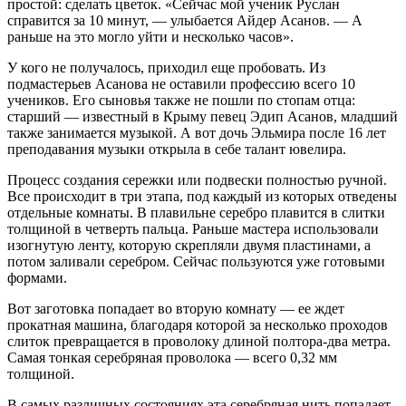
простой: сделать цветок. «Сейчас мой ученик Руслан
справится за 10 минут, — улыбается Айдер Асанов. — А
раньше на это могло уйти и несколько часов».
У кого не получалось, приходил еще пробовать. Из
подмастерьев Асанова не оставили профессию всего 10
учеников. Его сыновья также не пошли по стопам отца:
старший — известный в Крыму певец Эдип Асанов, младший
также занимается музыкой. А вот дочь Эльмира после 16 лет
преподавания музыки открыла в себе талант ювелира.
Процесс создания сережки или подвески полностью ручной.
Все происходит в три этапа, под каждый из которых отведены
отдельные комнаты. В плавильне серебро плавится в слитки
толщиной в четверть пальца. Раньше мастера использовали
изогнутую ленту, которую скрепляли двумя пластинами, а
потом заливали серебром. Сейчас пользуются уже готовыми
формами.
Вот заготовка попадает во вторую комнату — ее ждет
прокатная машина, благодаря которой за несколько проходов
слиток превращается в проволоку длиной полтора-два метра.
Самая тонкая серебряная проволока — всего 0,32 мм
толщиной.
В самых различных состояниях эта серебряная нить попадает