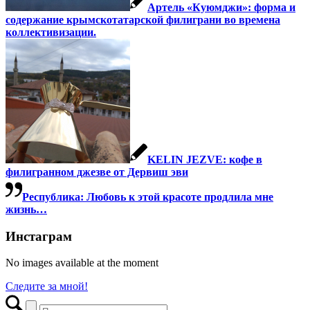
Артель «Куюмджи»: форма и
содержание крымскотатарской филиграни во времена
коллективизации.
KELIN JEZVE: кофе в
филигранном джезве от Дервиш эви
Республика: Любовь к этой красоте продлила мне
жизнь…
Инстаграм
No images available at the moment
Следите за мной!