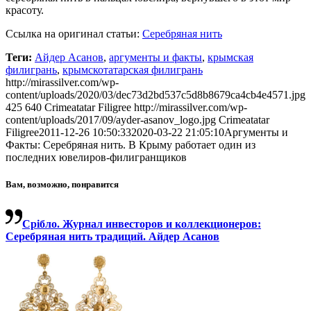
красоту.
Ссылка на оригинал статьи:
Серебряная нить
Теги:
Айдер Асанов
,
аргументы и факты
,
крымская
филигрань
,
крымскотатарская филигрань
http://mirassilver.com/wp-
content/uploads/2020/03/dec73d2bd537c5d8b8679ca4cb4e4571.jpg
425
640
Crimeatatar Filigree
http://mirassilver.com/wp-
content/uploads/2017/09/ayder-asanov_logo.jpg
Crimeatatar
Filigree
2011-12-26 10:50:33
2020-03-22 21:05:10
Аргументы и
Факты: Серебряная нить. В Крыму работает один из
последних ювелиров-филигранщиков
Вам, возможно, понравится
Срібло. Журнал инвесторов и коллекционеров:
Серебряная нить традиций. Айдер Асанов