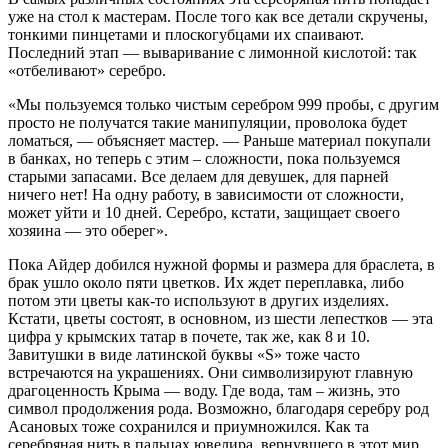
уже на стол к мастерам. После того как все детали скручены,
тонкими пинцетами и плоскогубцами их спаивают.
Последний этап — вываривание с лимонной кислотой: так
«отбеливают» серебро.
«Мы пользуемся только чистым серебром 999 пробы, с другим
просто не получатся такие манипуляции, проволока будет
ломаться, — объясняет мастер. — Раньше материал покупали
в банках, но теперь с этим – сложности, пока пользуемся
старыми запасами. Все делаем для девушек, для парней
ничего нет! На одну работу, в зависимости от сложности,
может уйти и 10 дней. Серебро, кстати, защищает своего
хозяина — это оберег».
Пока Айдер добился нужной формы и размера для браслета, в
брак ушло около пяти цветков. Их ждет переплавка, либо
потом эти цветы как-то используют в других изделиях.
Кстати, цветы состоят, в основном, из шести лепестков — эта
цифра у крымских татар в почете, так же, как 8 и 10.
Завитушки в виде латинской буквы «S» тоже часто
встречаются на украшениях. Они символизируют главную
драгоценность Крыма — воду. Где вода, там – жизнь, это
символ продолжения рода. Возможно, благодаря серебру род
Асановых тоже сохранился и приумножился. Как та
серебряная нить в пальцах ювелира, вернувшего в этот мир