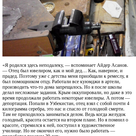
«Я родился здесь неподалеку, — вспоминает Айдер Асанов.
— Отец был ювелиром, как и мой дед… Как, наверное, и
прадед. Поэтому уже с детства меня приобщали к ремеслу, я
был помощником отцу. Работали все куюмджи в артели,
производить что-то дома запрещалось. Но я после школы
делал несложные задания. Крым оккупировали, но даже в это
время продолжали работать некоторые ювелиры. А потом —
депортация. Попали в Узбекистан, отец взял с собой почти 4
килограмма серебра, это нас и спасло от голодной смерти.
Там не приходилось заниматься делом. Ведь когда желудок
голодный, красота остается на втором плане. Но я помнил о
красоте, стремился к ней, поступил в художественное
училище. Но не окончил его, нужно было работать —