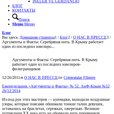
INELER VE GERDANLIQ
БЛОГ
КОНТАКТЫ
Поиск
Меню
Меню
Блог
Вы здесь:
Домашняя страница
1
/
Блог
2
/
О НАС В ПРЕССЕ
3
/
Аргументы и Факты: Серебряная нить. В Крыму работает
один из последних ювелиро...
Аргументы и Факты: Серебряная нить. В Крыму
работает один из последних ювелиров-
филигранщиков
12/26/2011
/
в
О НАС В ПРЕССЕ
/
от
Crimeatatar Filigree
Еженедельник «Аргументы и Факты» № 52. АиФ-Крым №52
26/12/2014
Из-под рук этих мастеров — куюмджи, выходили воздушные
узоры, которые поясами обнимали тонкие талии девушек,
оставались на браслетах, сережках, ожерельях. Великие
потрясения XX века чуть не оборвали нить преемников