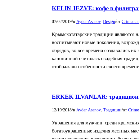
KELIN JEZVE: кофе в филигран
/
/
07/02/2019
в
Ayder Asanov
,
Design
от
Crimeatat
Крымскотатарские традиции являются на
воспитывают новые поколения, возрожд
обрядов, во все времена создавались их
каноничной считалась свадебная традиц
отображали особенности своего времени
ERKEK ILVANLAR: традицион
/
/
12/19/2018
в
Ayder Asanov
,
Традиции
от
Crimea
Украшения для мужчин, среди крымских 
богатоукрашенные изделия местных маст
какие украшения, в традиции, были у кр