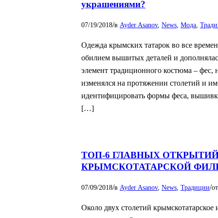
украшениями?
/
07/19/2018
в
Ayder Asanov
,
News
,
Мода
,
Трад
Одежда крымских татарок во все време
обилием вышитых деталей и дополняла
элемент традиционного костюма – фес, 
изменялся на протяжении столетий и им
идентифицировать формы феса, вышивку
[…]
ТОП-6 ГЛАВНЫХ ОТКРЫТИЙ
КРЫМСКОТАТАРСКОЙ ФИЛИ
/
/
07/09/2018
в
Ayder Asanov
,
News
,
Традиции
о
Около двух столетий крымскотатарское 