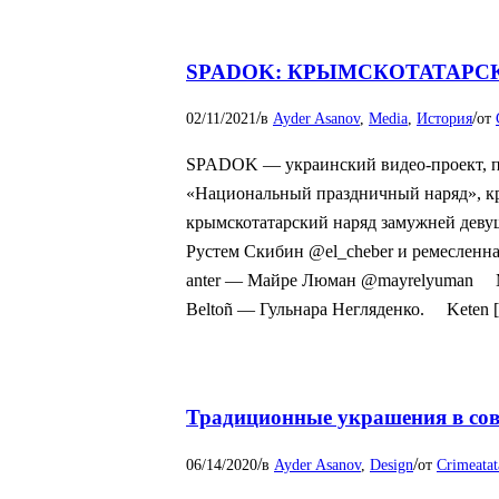
SPADOK: КРЫМСКОТАТАР
/
/
02/11/2021
в
Ayder Asanov
,
Media
,
История
от
SPADOK — украинский видео-проект, п
«Национальный праздничный наряд», к
крымскотатарский наряд замужней деву
Рустем Скибин @el_cheber и ремесленна
anter — Майре Люман @mayrelyuman ⠀ 
Beltoñ — Гульнара Негляденко. ⠀ Keten 
Традиционные украшения в с
/
/
06/14/2020
в
Ayder Asanov
,
Design
от
Crimeatat