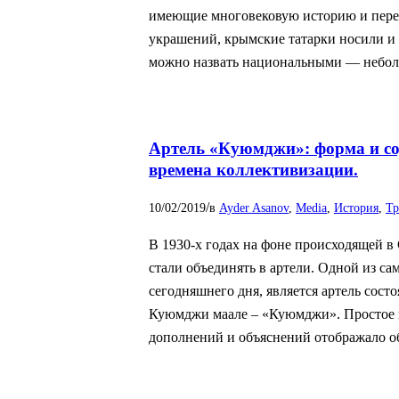
имеющие многовековую историю и перед
украшений, крымские татарки носили и 
можно назвать национальными — небол
Артель «Куюмджи»: форма и с
времена коллективизации.
/
10/02/2019
в
Ayder Asanov
,
Media
,
История
,
Тр
В 1930-х годах на фоне происходящей 
стали объединять в артели. Одной из са
сегодняшнего дня, является артель со
Куюмджи маале – «Куюмджи». Простое 
дополнений и объяснений отображало 