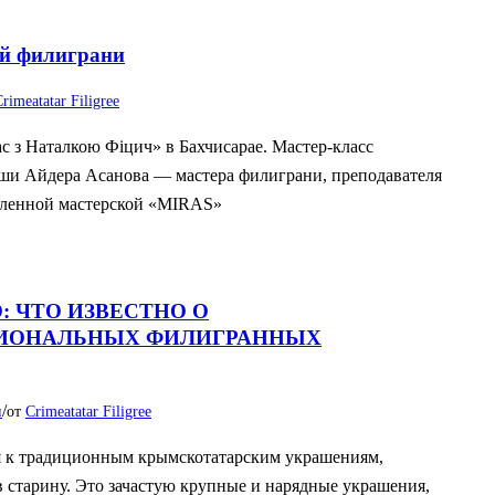
ой филиграни
rimeatatar Filigree
 з Наталкою Фiцич» в Бахчисарае. Мастер-класс
аши Айдера Асанова — мастера филиграни, преподавателя
сленной мастерской «MIRAS»
 ЧТО ИЗВЕСТНО О
ИОНАЛЬНЫХ ФИЛИГРАННЫХ
/
и
от
Crimeatatar Filigree
я к традиционным крымскотатарским украшениям,
 старину. Это зачастую крупные и нарядные украшения,