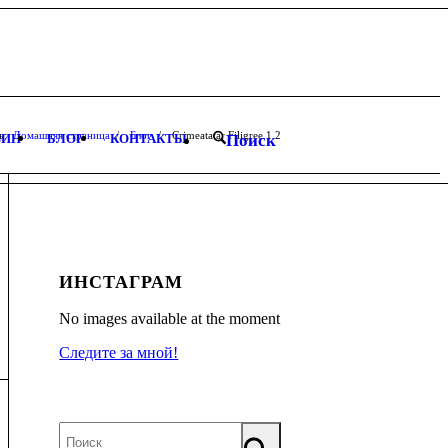
ь:
Домашняя страница
/
Блог
/
Crimeatatar Filigree
1
2
ЗИН
БЛОГ
КОНТАКТЫ
Поиск
ИНСТАГРАМ
No images available at the moment
Следите за мной!