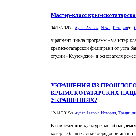
Мастер-класс крымскотатарск
/
/
04/15/2020
в
Ayder Asanov
,
News
,
История
от
C
Фрагмент цикла программ «Майстер-клас
крымскотатарской филиграни от уста-б
студии «Къуюмджи» и основателя реме
УКРАШЕНИЯ ИЗ ПРОШЛОГО:
КРЫМСКОТАТАРСКИХ НАЦ
УКРАШЕНИЯХ?
/
12/14/2019
в
Ayder Asanov
,
История
,
Традици
В современной культуре, мы обращаемс
которые были частью обрядовой жизни в