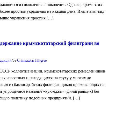
ающиеся из поколения в поколение. Однако, кроме этих
более простые украшения на каждый день. Иначе этот вид
ьшие украшения простых […]
одержание крымскотатарской филиграни во
/
адиции
от
Crimeatatar Filigree
в СССР коллективизации, крымскотатарских ремесленников
мых известных и находящихся на слуху у многих до
стоящая из бахчисарайских филигранщиков проживающих на
и упрощенное название «куюмджи» (филигранщик) без
общую политику подобных предприятий. […]