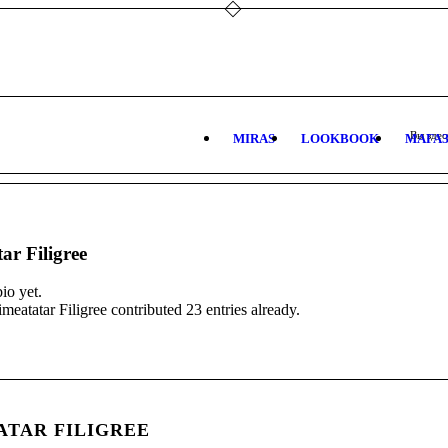
Вы здес
MIRAS
LOOKBOOK
МАГА
ar Filigree
io yet.
imeatatar Filigree
contributed 23 entries already.
TAR FILIGREE