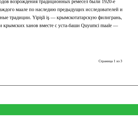
одов возрождения традиционных ремесел были 1920-е
 каждого маале по наследию предыдущих исследователей и
ые традиции. Yipişli iş — крымскотатарскую филигрань,
и крымских ханов вместе с уста-баши Quyumci maale —
Страница 1 из 3