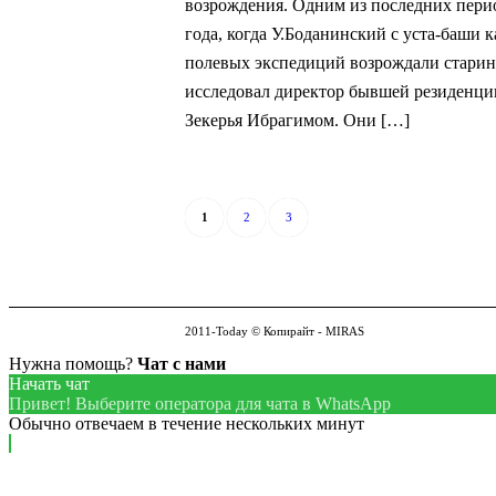
возрождения. Одним из последних пери
года, когда У.Боданинский с уста-баши
полевых экспедиций возрождали старинн
исследовал директор бывшей резиденци
Зекерья Ибрагимом. Они […]
1
2
3
2011-Today © Копирайт - MIRAS
Нужна помощь?
Чат с нами
Начать чат
Привет! Выберите оператора для чата в WhatsApp
Обычно отвечаем в течение нескольких минут