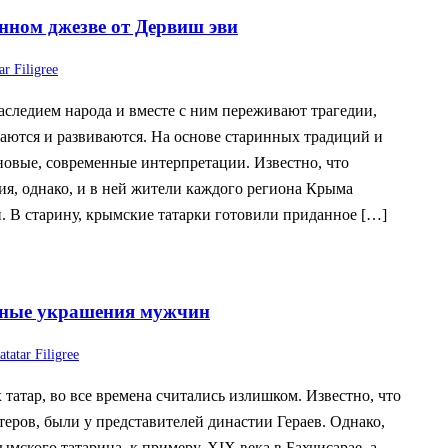
ном джезве от Дервиш эви
ar Filigree
следием народа и вместе с ним переживают трагедии,
аются и развиваются. На основе старинных традиций и
 новые, современные интерпретации. Известно, что
ия, однако, и в ней жители каждого региона Крыма
. В старину, крымские татарки готовили приданное […]
ные украшения мужчин
tatar Filigree
татар, во все времена считались излишком. Известно, что
еров, были у представителей династии Гераев. Однако,
ымского татарина, к примеру, XIX века в Бахчисарае, а