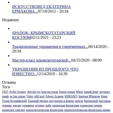
ИСКУССТВОВЕД ЕКАТЕРИНА
ЕРМАКОВА...
07/18/2012 - 20:34
Недавние
SPADOK: КРЫМСКОТАТАРСКИЙ
КОСТЮМ
02/11/2021 - 23:23
Традиционные украшения в современных...
06/14/2020 -
20:34
Мастер-класс крымскотатарской...
04/15/2020 - 08:09
УКРАШЕНИЯ ИЗ ПРОШЛОГО: ЧТО
ИЗВЕСТНО...
12/14/2019 - 16:39
Отзывы
Теги
1925
Ayder Asanov
dervish evi
lagşvan quşaq
lenara osman
Miras
qanatlı küpe
quyumci
maale
uç baş quşaq
Video
zilif asqi
Айдер Асанов
БИКАМЗ
Зекерья Ибрагим
Киев
Усеин Боданинский
Ханский дворец
аргументы и факты
артель
бахчисарай
выставка
дервиш
джезве
ермакова
журнал
кофе
крымская филигрань
крымские татары
крымское ханство
крымскотатарская филигрань
крымскотатарская филигрань париж