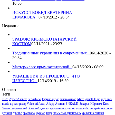
10:50
ИСКУССТВОВЕД ЕКАТЕРИНА
ЕРМАКОВА...
07/18/2012 - 20:34
Недавние
SPADOK: КРЫМСКОТАТАРСКИЙ
КОСТЮМ
02/11/2021 - 23:23
Традиционные украшения в современных...
06/14/2020 -
20:34
Мастер-класс крымскотатарской...
04/15/2020 - 08:09
УКРАШЕНИЯ ИЗ ПРОШЛОГО: ЧТО
ИЗВЕСТНО...
12/14/2019 - 16:39
Отзывы
Теги
1925
Ayder Asanov
dervish evi
lagşvan quşaq
lenara osman
Miras
qanatlı küpe
quyumci
maale
uç baş quşaq
Video
zilif asqi
Айдер Асанов
БИКАМЗ
Зекерья Ибрагим
Киев
Усеин Боданинский
Ханский дворец
аргументы и факты
артель
бахчисарай
выставка
дервиш
джезве
ермакова
журнал
кофе
крымская филигрань
крымские татары