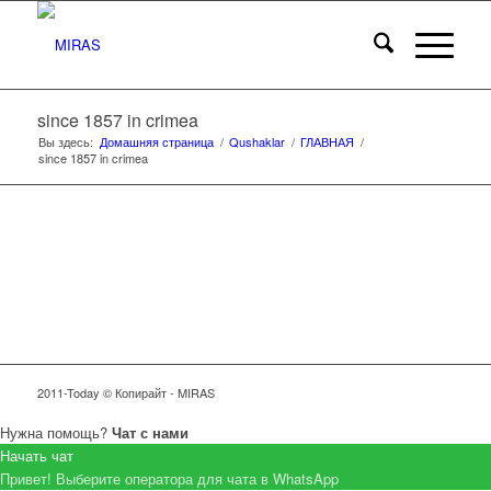
since 1857 in crimea
Вы здесь:
Домашняя страница
/
Qushaklar
/
ГЛАВНАЯ
/
since 1857 in crimea
2011-Today © Копирайт - MIRAS
Нужна помощь?
Чат с нами
Начать чат
Привет! Выберите оператора для чата в WhatsApp