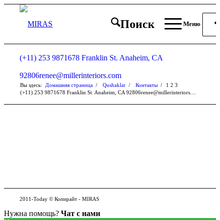
Поиск
Меню
(+11) 253 9871678 Franklin St. Anaheim, CA
92806renee@millerinteriors.com
Вы здесь:
Домашняя страница
/
Qushaklar
/
Контакты
/
1
2
3
(+11) 253 9871678 Franklin St. Anaheim, CA 92806renee@millerinteriors....
2011-Today © Копирайт - MIRAS
Нужна помощь?
Чат с нами