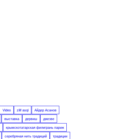
Video
zilif asqi
Айдер Асанов
выставка
дервиш
джезве
крымскотатарская филигрань париж
серебряная нить традиций
традиции