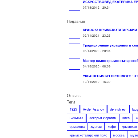
ИСКУССТВОВЕД ЕКАТЕРИНА ЕР
07/18/2012 - 20:34
Недавние
SPADOK: КРЫМСКОТАТАРСКИЙ
02/11/2021 - 23:23
Традиционные украшения в сов
06/14/2020 - 20:34
Мастер-класс крымскотатарской.
04/15/2020 - 08:09
УКРАШЕНИЯ ИЗ ПРОШЛОГО: ЧТ
12/14/2019 - 16:39
Отзывы
Теги
1925
Ayder Asanov
dervish evi
lag
БИКАМЗ
Зекерья Ибрагим
Киев
У
ермакова
журнал
кофе
крымская
крымскотатарский пояс
москва
музе