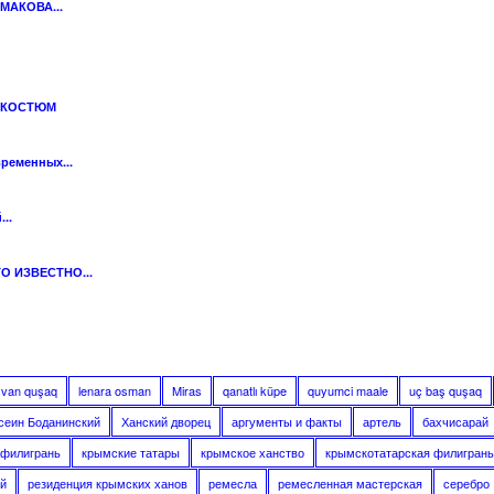
МАКОВА...
 КОСТЮМ
ременных...
..
О ИЗВЕСТНО...
şvan quşaq
lenara osman
Miras
qanatlı küpe
quyumci maale
uç baş quşaq
сеин Боданинский
Ханский дворец
аргументы и факты
артель
бахчисарай
 филигрань
крымские татары
крымское ханство
крымскотатарская филигрань
й
резиденция крымских ханов
ремесла
ремесленная мастерская
серебро