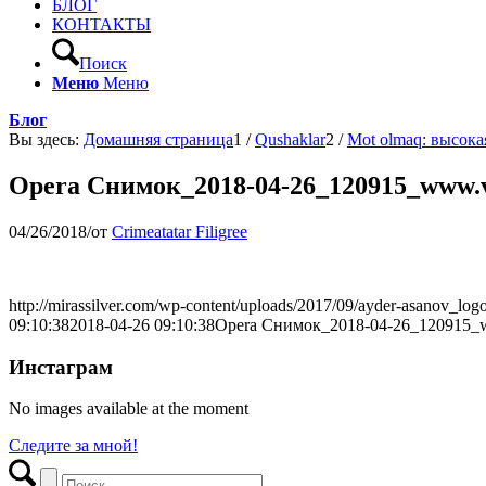
БЛОГ
КОНТАКТЫ
Поиск
Меню
Меню
Блог
Вы здесь:
Домашняя страница
1
/
Qushaklar
2
/
Mot olmaq: высок
Opera Снимок_2018-04-26_120915_www.v
04/26/2018
/
от
Crimeatatar Filigree
http://mirassilver.com/wp-content/uploads/2017/09/ayder-asanov_logo
09:10:38
2018-04-26 09:10:38
Opera Снимок_2018-04-26_120915_w
Инстаграм
No images available at the moment
Следите за мной!