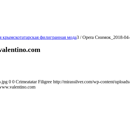
ая крымскотатарская филигранная мода
3
/
Opera Снимок_2018-04-
alentino.com
.jpg
0
0
Crimeatatar Filigree
http://mirassilver.com/wp-content/upload
ww.valentino.com