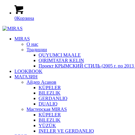
0
Корзина
MIRAS
О нас
Традиции
QUYUMCI MAALE
QIRIMTATAR KELIN
Проект КРЫМСКИЙ СТИЛЬ (2005 г. по 2013 г
LOOKBOOK
МАГАЗИН
Айдер Асанов
KÜPELER
BILEZLIK
GERDANLIQ
DUALIQ
Мастерская MIRAS
KÜPELER
BILEZLIK
YÜZÜK
INELER VE GERDANLIQ