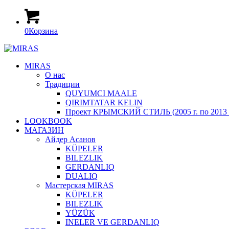
0
Корзина
MIRAS
О нас
Традиции
QUYUMCI MAALE
QIRIMTATAR KELIN
Проект КРЫМСКИЙ СТИЛЬ (2005 г. по 2013 г
LOOKBOOK
МАГАЗИН
Айдер Асанов
KÜPELER
BILEZLIK
GERDANLIQ
DUALIQ
Мастерская MIRAS
KÜPELER
BILEZLIK
YÜZÜK
INELER VE GERDANLIQ