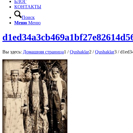
БЛОГ
КОНТАКТЫ
Поиск
Меню
Меню
d1ed34a3cb469a1bf27e82614d5
Вы здесь:
Домашняя страница
1
/
Qushaklar
2
/
Qushaklar
3
/
d1ed3