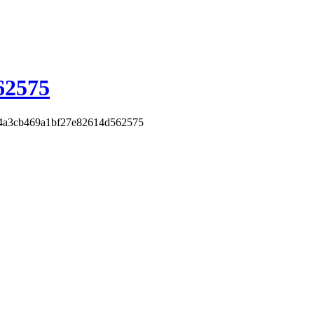
62575
4a3cb469a1bf27e82614d562575