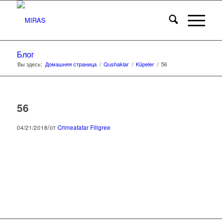
Блог
Вы здесь:
Домашняя страница
/
Qushaklar
/
Küpeler
/
56
56
/
04/21/2018
от
Crimeatatar Filigree