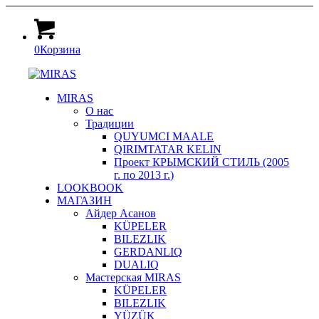
0
Корзина
MIRAS
О нас
Традиции
QUYUMCI MAALE
QIRIMTATAR KELIN
Проект КРЫМСКИЙ СТИЛЬ (2005
г. по 2013 г.)
LOOKBOOK
МАГАЗИН
Айдер Асанов
KÜPELER
BILEZLIK
GERDANLIQ
DUALIQ
Мастерская MIRAS
KÜPELER
BILEZLIK
YÜZÜK