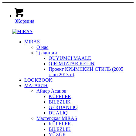
0
Корзина
MIRAS
О нас
Традиции
QUYUMCI MAALE
QIRIMTATAR KELIN
Проект КРЫМСКИЙ СТИЛЬ (2005
г. по 2013 г.)
LOOKBOOK
МАГАЗИН
Айдер Асанов
KÜPELER
BILEZLIK
GERDANLIQ
DUALIQ
Мастерская MIRAS
KÜPELER
BILEZLIK
YÜZÜK