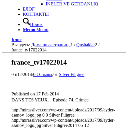
INELER VE GERDANLIQ
БЛОГ
КОНТАКТЫ
Поиск
Меню
Меню
Блог
Вы здесь:
Домашняя страница
1
/
Qushaklar
2
/
france_tv17022014
france_tv17022014
05/12/2014
/
0 Отзывы
/
от
Silver Filigree
Published on 17 Feb 2014
DANS TES YEUX. Episode 74. Crimee.
http://mirassilver.com/wp-content/uploads/2017/09/ayder-
asanov_logo.jpg
0
0
Silver Filigree
http://mirassilver.com/wp-content/uploads/2017/09/ayder-
asanov_logo.jpg
Silver Filigree
2014-05-12