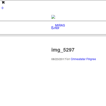
0
Блог
img_5297
/
08/23/2017
от
Crimeatatar Filigree