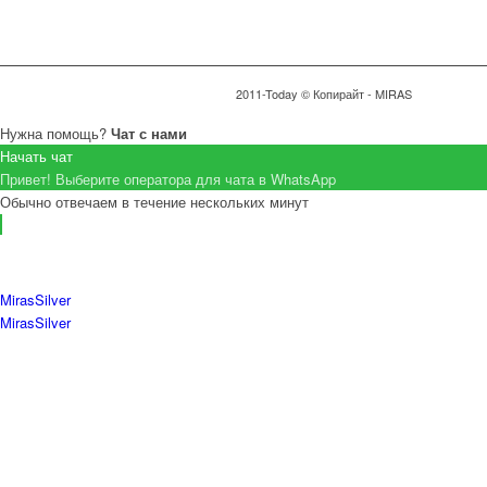
2011-Today © Копирайт - MIRAS
Нужна помощь?
Чат с нами
Начать чат
Привет! Выберите оператора для чата в WhatsApp
Обычно отвечаем в течение нескольких минут
MirasSilver
MirasSilver