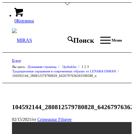
0
Корзина
Поиск
Меню
Блог
Вы здесь:
Домашняя страница
/
Qushaklar
/
1
2
3
Традиционные украшения в современных образах от LENARA OSMAN
/
104592144_280812579780828_6426797636265598288_n
104592144_280812579780828_6426797636
/
02/15/2021
от
Crimeatatar Filigree