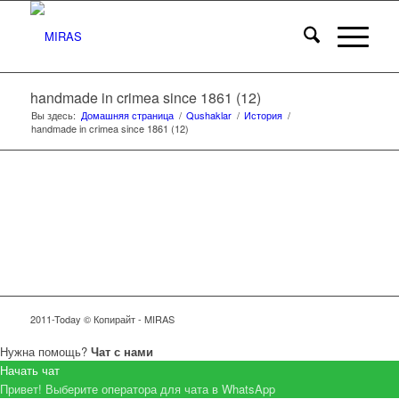
handmade in crimea since 1861 (12)
Вы здесь:
Домашняя страница
/
Qushaklar
/
История
/
handmade in crimea since 1861 (12)
2011-Today © Копирайт - MIRAS
Нужна помощь?
Чат с нами
Начать чат
Привет! Выберите оператора для чата в WhatsApp