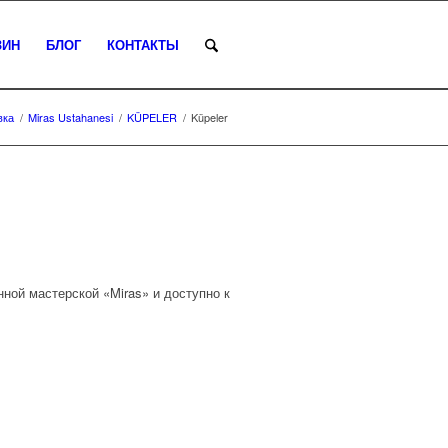
ЗИН
БЛОГ
КОНТАКТЫ
вка
/
Miras Ustahanesi
/
KÜPELER
/
Küpeler
ной мастерской «Miras» и доступно к