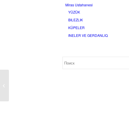
Miras Ustahanesi
YÜZÜK
BILEZLIK
KÜPELER
INELER VE GERDANLIQ
Браслет «Badem»