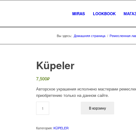
MIRAS
LOOKBOOK
МАГА
Вы здесь:
Домашняя страница
/
Ремесленная ла
Küpeler
7,500
₽
Авторское украшения исполнено мастерами ремеслен
приобретению только на данном сайте.
В корзину
Категория:
KÜPELER