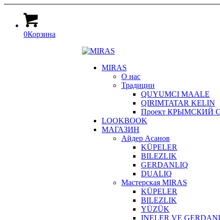
0
Корзина
MIRAS
О нас
Традиции
QUYUMCI MAALE
QIRIMTATAR KELIN
Проект КРЫМСКИЙ СТИЛ
LOOKBOOK
МАГАЗИН
Айдер Асанов
KÜPELER
BILEZLIK
GERDANLIQ
DUALIQ
Мастерская MIRAS
KÜPELER
BILEZLIK
YÜZÜK
INELER VE GERDAN