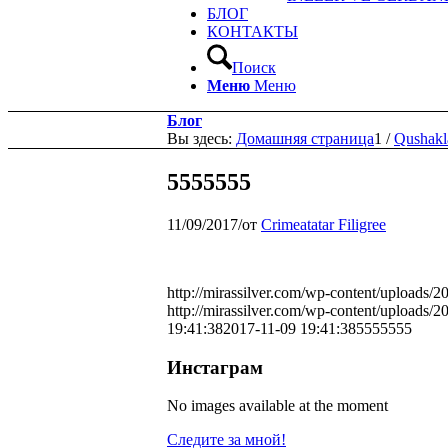
БЛОГ
КОНТАКТЫ
Поиск
Меню
Меню
Блог
Вы здесь:
Домашняя страница
1
/
Qushakl
5555555
11/09/2017
/
от
Crimeatatar Filigree
http://mirassilver.com/wp-content/uploads/
http://mirassilver.com/wp-content/uploads/
19:41:38
2017-11-09 19:41:38
5555555
Инстаграм
No images available at the moment
Следите за мной!