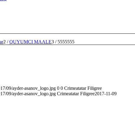
ar
2
/
QUYUMCI MAALE
3
/
5555555
2017/09/ayder-asanov_logo.jpg
0
0
Crimeatatar Filigree
2017/09/ayder-asanov_logo.jpg
Crimeatatar Filigree
2017-11-09