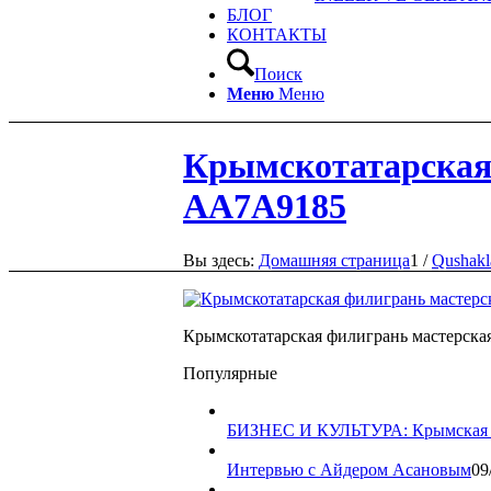
БЛОГ
КОНТАКТЫ
Поиск
Меню
Меню
Крымскотатарская
AA7A9185
Вы здесь:
Домашняя страница
1
/
Qushakl
Крымскотатарская филигрань мастерска
Популярные
БИЗНЕС И КУЛЬТУРА: Крымская ф
Интервью с Айдером Асановым
09