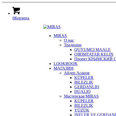
0
Корзина
MIRAS
О нас
Традиции
QUYUMCI MAALE
QIRIMTATAR KELIN
Проект КРЫМСКИЙ СТИЛ
LOOKBOOK
МАГАЗИН
Айдер Асанов
KÜPELER
BILEZLIK
GERDANLIQ
DUALIQ
Мастерская MIRAS
KÜPELER
BILEZLIK
YÜZÜK
INELER VE GERDAN