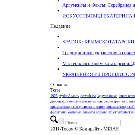
Аргументы и Факты: Серебряная ни
ИСКУССТВОВЕД ЕКАТЕРИНА Е
Недавние
SPADOK: КРЫМСКОТАТАРСК
Традиционные украшения в соврем
Мастер-класс крымскотатарской...
0
УКРАШЕНИЯ ИЗ ПРОШЛОГО: ЧТ
Отзывы
Теги
1925
Ayder Asanov
dervish evi
lagşvan quşaq
lenara osm
дворец
аргументы и факты
артель
бахчисарай
выставк
крымскотатарская филигрань париж
крымскотатарский
филигрань
хайтарма
эльмира асанова
этнографический
2011-Today © Копирайт - MIRAS