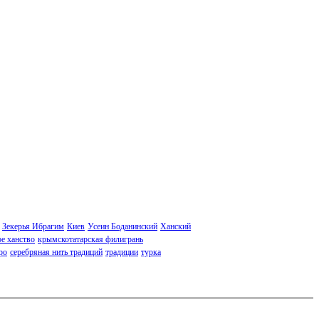
Зекерья Ибрагим
Киев
Усеин Боданинский
Ханский
е ханство
крымскотатарская филигрань
ро
серебряная нить традиций
традиции
турка