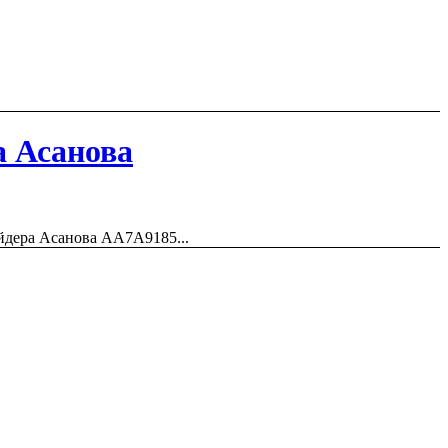
а Асанова
йдера Асанова AA7A9185...