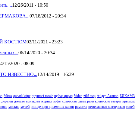
ть....
12/26/2011 - 10:50
РМАКОВА...
07/18/2012 - 20:34
ИЙ КОСТЮМ
02/11/2021 - 23:23
енных...
06/14/2020 - 20:34
4/15/2020 - 08:09
О ИЗВЕСТНО...
12/14/2019 - 16:39
an
Miras
qanatlı küpe
quyumci maale
uç baş quşaq
Video
zilif asqi
Айдер Асанов
БИКАМЗ
а
дервиш
джезве
ермакова
журнал
кофе
крымская филигрань
крымские татары
крымско
 пояс
москва
музей
резиденция крымских ханов
ремесла
ремесленная мастерская
сереб