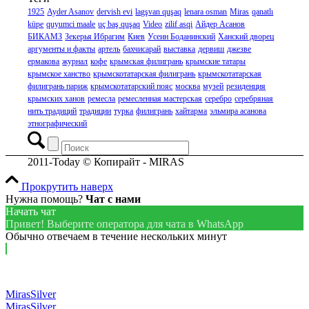
1925
Ayder Asanov
dervish evi
lagşvan quşaq
lenara osman
Miras
qanatlı
küpe
quyumci maale
uç baş quşaq
Video
zilif asqi
Айдер Асанов
БИКАМЗ
Зекерья Ибрагим
Киев
Усеин Боданинский
Ханский дворец
аргументы и факты
артель
бахчисарай
выставка
дервиш
джезве
ермакова
журнал
кофе
крымская филигрань
крымские татары
крымское ханство
крымскотатарская филигрань
крымскотатарская
филигрань париж
крымскотатарский пояс
москва
музей
резиденция
крымских ханов
ремесла
ремесленная мастерская
серебро
серебряная
нить традиций
традиции
турка
филигрань
хайтарма
эльмира асанова
этнографический
2011-Today © Копирайт - MIRAS
Прокрутить наверх
Нужна помощь?
Чат с нами
Начать чат
Привет! Выберите оператора для чата в WhatsApp
Обычно отвечаем в течение нескольких минут
MirasSilver
MirasSilver