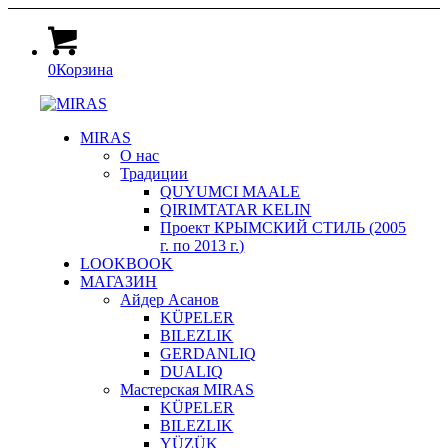
0
Корзина
MIRAS
О нас
Традиции
QUYUMCI MAALE
QIRIMTATAR KELIN
Проект КРЫМСКИЙ СТИЛЬ (2005
г. по 2013 г.)
LOOKBOOK
МАГАЗИН
Айдер Асанов
KÜPELER
BILEZLIK
GERDANLIQ
DUALIQ
Мастерская MIRAS
KÜPELER
BILEZLIK
YÜZÜK