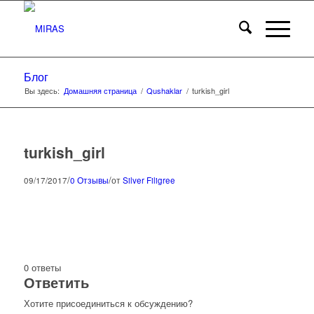
Блог
Вы здесь:
Домашняя страница
/
Qushaklar
/
turkish_girl
turkish_girl
/
/
09/17/2017
0 Отзывы
от
Silver Filigree
0
ответы
Ответить
Хотите присоединиться к обсуждению?