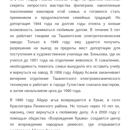
секреты непростого мастерства филиграни, накопленные
поколениями ювелиров этой семьи, и готовился стать
преемником и продолжателем семейных традиций. Но
депортация 1944 года на долгие годы отняла у юноши
возможность заниматься любимым делом. В течение 5 лет
он работает токарем на Ташкентском электротехническом
заводе. Только в 1949 году ему удается получить
разрешение на выезд за пределы мест депортации для
поступления в художественное училище им. Бенькова, где он
учился до 1951 года на отделении живописи. К сожалению,
необходимость помогать семье вынудила его оставить учебу
и вернуться на завод. В 1956 году Айдер Асанов заканчивает
вечернее отделение Ташкентского электромеханического
техникума и работает в городе Гулистане сначала мастером,
а затем начальником цеха до 1990 года.
В 1990 году Айдер агъа возвращается в Крым, в село
Красногорка Ленинского района. Но только через 10 лет он,
наконец, смог вернуться к любимому делу. А в 2000 году с
помощью общества «Возрождение Крыма» создается центр
по возрождению народных ремесел, где открывается