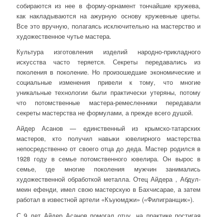
собираются из нее в форму-орнамент тончайшие кружева,
как накладываются на ажурную основу кружевные цветы.
Все это вручную, полагаясь исключительно на мастерство и
художественное чутье мастера.
Культура изготовления изделий народно-прикладного
искусства часто теряется. Секреты передавались из
поколения в поколение. Но произошедшие экономические и
социальные изменения привели к тому, что многие
уникальные технологии были практически утеряны, потому
что потомственные мастера-ремесленники передавали
секреты мастерства не формулами, а прежде всего душой.
Айдер Асанов — единственный из крымско-татарских
мастеров, кто получил навыки ювелирного мастерства
непосредственно от своего отца до деда. Мастер родился в
1928 году в семье потомственного ювелира. Он вырос в
семье, где многие поколения мужчин занимались
художественной обработкой металла. Отец Айдера , Абдул-
меин ефенди, имел свою мастерскую в Бахчисарае, а затем
работал в известной артели «Къуюмджи» («Филигранщик»).
С 9 лет Айдер Асанов помогал отцу, на практике постигая