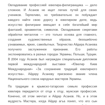
Овладевание профессией ювелира-филигранщика — дело
сложное. И Асанов не ищет легких путей для своих
учеников. Терпеливо, но требовательно он побуждает
каждого найти свою дорогу в ювелирном деле, ведь
искусство филиграни вмещает в себя богатейший мир
фантазий, орнаментов, символов. Овладевание секретами
обработки металлов — это только основа для главного,
создания художественных образов, безошибочно
узнаваемых, ярких, самобытных. Творчество Айдера Асанова
получило заслуженное признание. Его работы
экспонировались в разных городах Украины, Польши, Турции.
В 2004 году Асанов был награжден специальным дипломом
первой международной выставки «Ювелир Киев
Международная» «За сохранение традиций ювелирного
искусства». Айдеру Асанову присвоено звание члена
Национального союза народных мастеров Украины.
По традиции в крымско-татарских семьях профессия
ювелира передается от отца к отцу, мужская профессия.
Конечно, об этом мечтал и Айдер Асанов. Но, и в этом
мудрость Мастера, когда Айдер агъа понял, что его сын