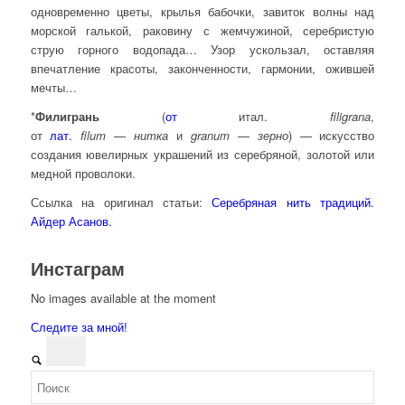
одновременно цветы, крылья бабочки, завиток волны над
морской галькой, раковину с жемчужиной, серебристую
струю горного водопада… Узор ускользал, оставляя
впечатление красоты, законченности, гармонии, ожившей
мечты…
*
Филигрань
(
от
итал.
filigrana
,
от
лат.
filum
—
нитка
и
granum
—
зерно
) — искусство
создания ювелирных украшений из серебряной, золотой или
медной проволоки.
Ссылка на оригинал статьи:
Серебряная нить традиций.
Айдер Асанов.
Инстаграм
No images available at the moment
Следите за мной!