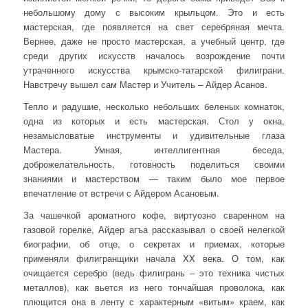
небольшому дому с высоким крыльцом. Это и есть
мастерская, где появляется на свет серебряная мечта.
Вернее, даже не просто мастерская, а учебный центр, где
среди других искусств началось возрождение почти
утраченного искусства крымско-татарской филиграни.
Навстречу вышел сам Мастер и Учитель – Айдер Асанов.
Тепло и радушие, несколько небольших беленых комнаток,
одна из которых и есть мастерская. Стол у окна,
незамысловатые инструменты и удивительные глаза
Мастера. Умная, интеллигентная беседа,
доброжелательность, готовность поделиться своими
знаниями и мастерством — таким было мое первое
впечатление от встречи с Айдером Асановым.
За чашечкой ароматного кофе, виртуозно сваренном на
газовой горелке, Айдер агъа рассказывал о своей нелегкой
биографии, об отце, о секретах и приемах, которые
применяли филигранщики начала XX века. О том, как
очищается серебро (ведь филигрань – это техника чистых
металлов), как вьется из него тончайшая проволока, как
плющится она в ленту с характерным «витым» краем, как