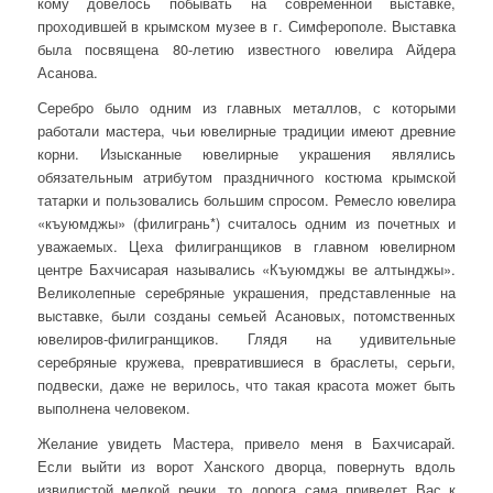
кому довелось побывать на современной выставке,
проходившей в крымском музее в г. Симферополе. Выставка
была посвящена 80-летию известного ювелира Айдера
Асанова.
Серебро было одним из главных металлов, с которыми
работали мастера, чьи ювелирные традиции имеют древние
корни. Изысканные ювелирные украшения являлись
обязательным атрибутом праздничного костюма крымской
татарки и пользовались большим спросом. Ремесло ювелира
«къуюмджы» (филигрань*) считалось одним из почетных и
уважаемых. Цеха филигранщиков в главном ювелирном
центре Бахчисарая назывались «Къуюмджы ве алтынджы».
Великолепные серебряные украшения, представленные на
выставке, были созданы семьей Асановых, потомственных
ювелиров-филигранщиков. Глядя на удивительные
серебряные кружева, превратившиеся в браслеты, серьги,
подвески, даже не верилось, что такая красота может быть
выполнена человеком.
Желание увидеть Мастера, привело меня в Бахчисарай.
Если выйти из ворот Ханского дворца, повернуть вдоль
извилистой мелкой речки, то дорога сама приведет Вас к