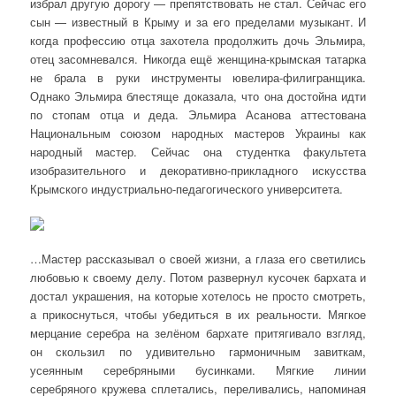
избрал другую дорогу — препятствовать не стал. Сейчас его
сын — известный в Крыму и за его пределами музыкант. И
когда профессию отца захотела продолжить дочь Эльмира,
отец засомневался. Никогда ещё женщина-крымская татарка
не брала в руки инструменты ювелира-филигранщика.
Однако Эльмира блестяще доказала, что она достойна идти
по стопам отца и деда. Эльмира Асанова аттестована
Национальным союзом народных мастеров Украины как
народный мастер. Сейчас она студентка факультета
изобразительного и декоративно-прикладного искусства
Крымского индустриально-педагогического университета.
…Мастер рассказывал о своей жизни, а глаза его светились
любовью к своему делу. Потом развернул кусочек бархата и
достал украшения, на которые хотелось не просто смотреть,
а прикоснуться, чтобы убедиться в их реальности. Мягкое
мерцание серебра на зелёном бархате притягивало взгляд,
он скользил по удивительно гармоничным завиткам,
усеянным серебряными бусинками. Мягкие линии
серебряного кружева сплетались, переливались, напоминая