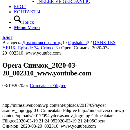
INELER VE GERDANLIQ
БЛОГ
КОНТАКТЫ
Поиск
Меню
Меню
Блог
Вы здесь:
Домашняя страница
1
/
Qushaklar
2
/
DANS TES
YEUX. Episode 74. Crimee.
3
/
Opera Снимок_2020-03-
20_002310_www.youtube.com
Opera Снимок_2020-03-
20_002310_www.youtube.com
03/19/2020
/
от
Crimeatatar Filigree
http://mirassilver.com/wp-content/uploads/2017/09/ayder-
asanov_logo.jpg
0
0
Crimeatatar Filigree
http://mirassilver.com/wp-
content/uploads/2017/09/ayder-asanov_logo.jpg
Crimeatatar
Filigree
2020-03-19 21:24:05
2020-03-19 21:24:05
Opera
Снимок_2020-03-20_002310_www.youtube.com