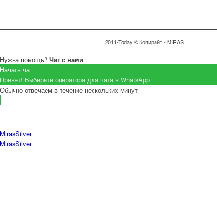
2011-Today © Копирайт - MIRAS
Нужна помощь?
Чат с нами
Начать чат
Привет! Выберите оператора для чата в WhatsApp
Обычно отвечаем в течение нескольких минут
MirasSilver
MirasSilver