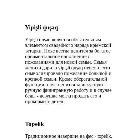
Yipişli quşaq
Yipişli quşaq является обязательным
элементом свадебного наряда крымской
татарки. Пояс всегда ценится за богатое
орнаментальное наполнение с
пожеланиями для новой семьи. Семья
жениха дарила уipişli quşaq невесте, что
символизировало пожелание большой и
крепкой семьи. Кроме оберегательной
функции, пояс ценится за искусную
ручную филигранную работу и в случае
беды - девушка могла продать его и
прокормить детей.
Toрelik
Традиционное навершие на фес - toрelik.