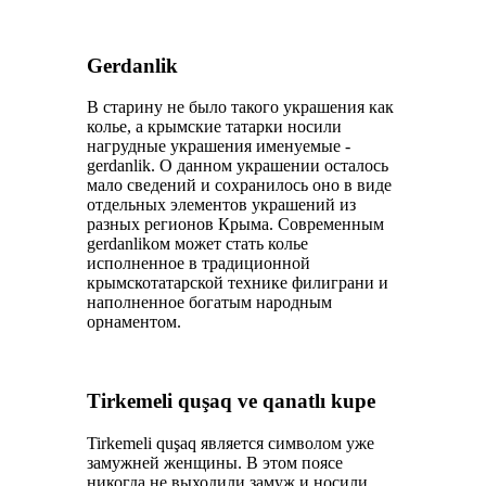
Gerdanlik
В старину не было такого украшения как
колье, а крымские татарки носили
нагрудные украшения именуемые -
gerdanlik. О данном украшении осталось
мало сведений и сохранилось оно в виде
отдельных элементов украшений из
разных регионов Крыма. Современным
gerdanlikом может стать колье
исполненное в традиционной
крымскотатарской технике филиграни и
наполненное богатым народным
орнаментом.
Tirkemeli quşaq ve qanatlı kuре
Tirkemeli quşaq является символом уже
замужней женщины. В этом поясе
никогда не выходили замуж и носили