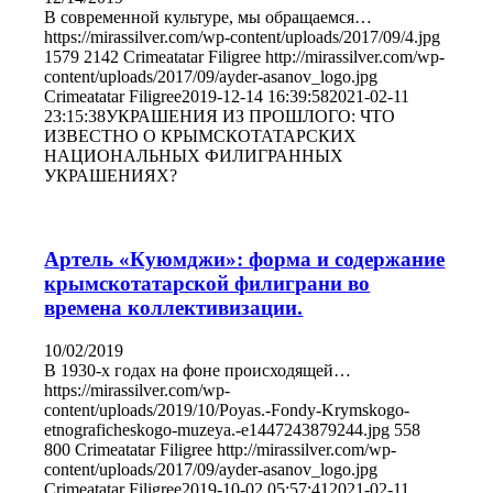
В современной культуре, мы обращаемся…
https://mirassilver.com/wp-content/uploads/2017/09/4.jpg
1579
2142
Crimeatatar Filigree
http://mirassilver.com/wp-
content/uploads/2017/09/ayder-asanov_logo.jpg
Crimeatatar Filigree
2019-12-14 16:39:58
2021-02-11
23:15:38
УКРАШЕНИЯ ИЗ ПРОШЛОГО: ЧТО
ИЗВЕСТНО О КРЫМСКОТАТАРСКИХ
НАЦИОНАЛЬНЫХ ФИЛИГРАННЫХ
УКРАШЕНИЯХ?
Артель «Куюмджи»: форма и содержание
крымскотатарской филиграни во
времена коллективизации.
10/02/2019
В 1930-х годах на фоне происходящей…
https://mirassilver.com/wp-
content/uploads/2019/10/Poyas.-Fondy-Krymskogo-
etnograficheskogo-muzeya.-e1447243879244.jpg
558
800
Crimeatatar Filigree
http://mirassilver.com/wp-
content/uploads/2017/09/ayder-asanov_logo.jpg
Crimeatatar Filigree
2019-10-02 05:57:41
2021-02-11