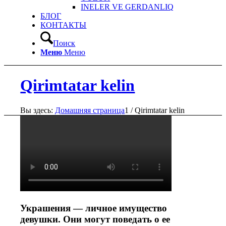
INELER VE GERDANLIQ
БЛОГ
КОНТАКТЫ
Поиск
Меню
Меню
Qirimtatar kelin
Вы здесь:
Домашняя страница
1
/
Qirimtatar kelin
Украшения — личное имущество
девушки. Они могут поведать о ее