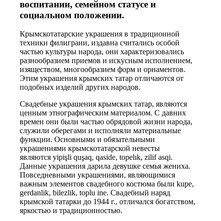
воспитании, семейном статусе и
социальном положении.
Крымскотатарские украшения в традиционной
техники филиграни, издавна считались особой
частью культуры народа, они характеризовались
разнообразием приемов и искусным исполнением,
изяществом, многообразием форм и орнаментов.
Этим украшения крымских татар отличаются от
подобных изделий других народов.
Свадебные украшения крымских татар, являются
ценным этнографическим материалом. С давних
времен они были частью обрядовой жизни народа,
служили оберегами и исполняли материальные
функции. Основными и обязательными
украшениями крымскотатарской невесты
являются уipişli quşaq, qaside, toрelık, zilif asqi.
Данные украшения дарила девушке семья жениха.
Повседневными украшениями, являющимися
важным элементов свадебного костюма были kuре,
gerdanlik, bilezlik, toрlu ine. Свадебный наряд
крымской татарки до 1944 г., отличался богатством,
яркостью и традиционностью.