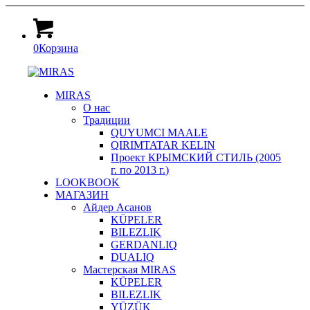
0
Корзина
MIRAS
О нас
Традиции
QUYUMCI MAALE
QIRIMTATAR KELIN
Проект КРЫМСКИЙ СТИЛЬ (2005
г. по 2013 г.)
LOOKBOOK
МАГАЗИН
Айдер Асанов
KÜPELER
BILEZLIK
GERDANLIQ
DUALIQ
Мастерская MIRAS
KÜPELER
BILEZLIK
YÜZÜK