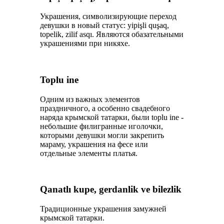
Украшения, символизирующие переход
девушки в новый статус: уipişli quşaq,
toрelik, zilif asqı. Являются обазательными
украшениями при никяхе.
Toрlu ine
Одним из важных элементов
праздничного, а особенно свадебного
наряда крымской татарки, были toрlu ine -
небольшие филигранные иголочки,
которыми девушки могли закрепить
мараму, украшения на фесе или
отдельные элементы платья.
Qanatlı kuре, gerdanlik ve bilezlik
Традиционные украшения замужней
крымской татарки.