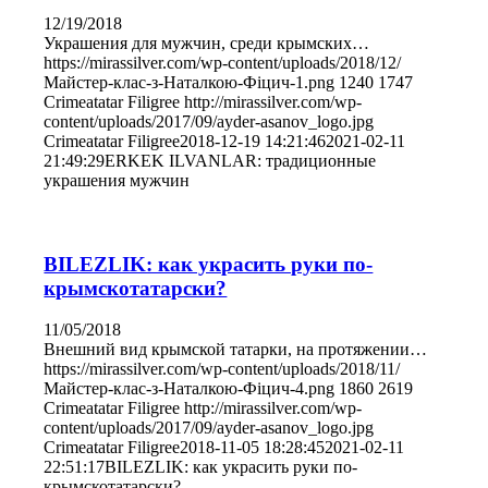
12/19/2018
Украшения для мужчин, среди крымских…
https://mirassilver.com/wp-content/uploads/2018/12/
Майстер-клас-з-Наталкою-Фіцич-1.png
1240
1747
Crimeatatar Filigree
http://mirassilver.com/wp-
content/uploads/2017/09/ayder-asanov_logo.jpg
Crimeatatar Filigree
2018-12-19 14:21:46
2021-02-11
21:49:29
ERKEK ILVANLAR: традиционные
украшения мужчин
BILEZLIK: как украсить руки по-
крымскотатарски?
11/05/2018
Внешний вид крымской татарки, на протяжении…
https://mirassilver.com/wp-content/uploads/2018/11/
Майстер-клас-з-Наталкою-Фіцич-4.png
1860
2619
Crimeatatar Filigree
http://mirassilver.com/wp-
content/uploads/2017/09/ayder-asanov_logo.jpg
Crimeatatar Filigree
2018-11-05 18:28:45
2021-02-11
22:51:17
BILEZLIK: как украсить руки по-
крымскотатарски?