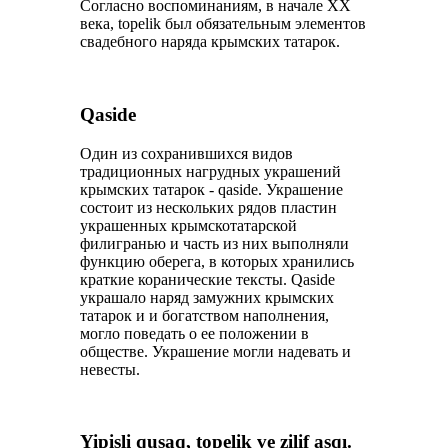
Согласно воспоминаниям, в начале ХХ
века, toрelik был обязательным элементов
свадебного наряда крымских татарок.
Qaside
Один из сохранившихся видов
традиционных нагрудных украшений
крымских татарок - qaside. Украшение
состоит из нескольких рядов пластин
украшенных крымскотатарской
филигранью и часть из них выполняли
функцию оберега, в которых хранились
краткие коранические тексты. Qaside
украшало наряд замужних крымских
татарок и и богатством наполнения,
могло поведать о ее положении в
обществе. Украшение могли надевать и
невесты.
Yipişli quşaq, toрelik ve zilif asqı.