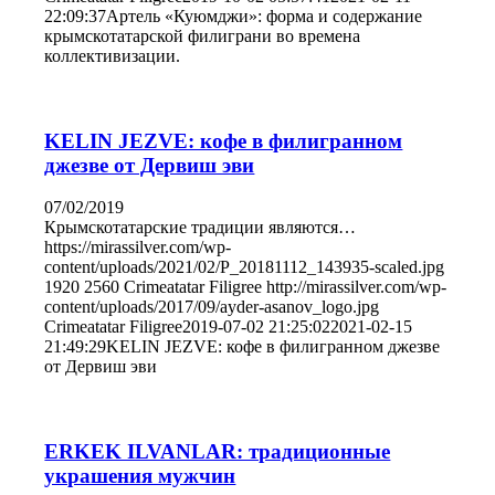
22:09:37
Артель «Куюмджи»: форма и содержание
крымскотатарской филиграни во времена
коллективизации.
KELIN JEZVE: кофе в филигранном
джезве от Дервиш эви
07/02/2019
Крымскотатарские традиции являются…
https://mirassilver.com/wp-
content/uploads/2021/02/P_20181112_143935-scaled.jpg
1920
2560
Crimeatatar Filigree
http://mirassilver.com/wp-
content/uploads/2017/09/ayder-asanov_logo.jpg
Crimeatatar Filigree
2019-07-02 21:25:02
2021-02-15
21:49:29
KELIN JEZVE: кофе в филигранном джезве
от Дервиш эви
ERKEK ILVANLAR: традиционные
украшения мужчин