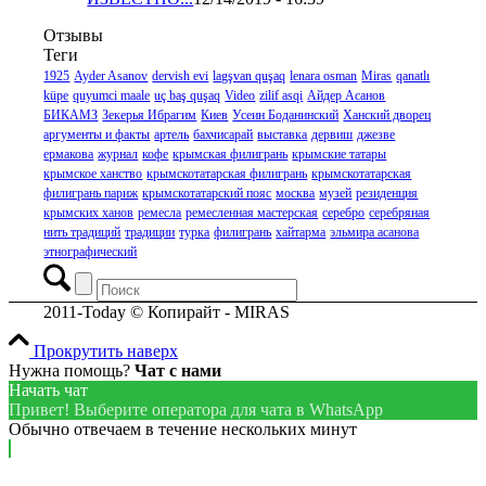
Отзывы
Теги
1925
Ayder Asanov
dervish evi
lagşvan quşaq
lenara osman
Miras
qanatlı
küpe
quyumci maale
uç baş quşaq
Video
zilif asqi
Айдер Асанов
БИКАМЗ
Зекерья Ибрагим
Киев
Усеин Боданинский
Ханский дворец
аргументы и факты
артель
бахчисарай
выставка
дервиш
джезве
ермакова
журнал
кофе
крымская филигрань
крымские татары
крымское ханство
крымскотатарская филигрань
крымскотатарская
филигрань париж
крымскотатарский пояс
москва
музей
резиденция
крымских ханов
ремесла
ремесленная мастерская
серебро
серебряная
нить традиций
традиции
турка
филигрань
хайтарма
эльмира асанова
этнографический
2011-Today © Копирайт - MIRAS
Прокрутить наверх
Нужна помощь?
Чат с нами
Начать чат
Привет! Выберите оператора для чата в WhatsApp
Обычно отвечаем в течение нескольких минут