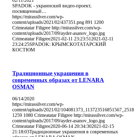
02/11/2021
SPADOK - украинский видео-проект,
посвященный…
https://mirassilver.com/wp-
content/uploads/2021/02/437351.png
891
1200
Crimeatatar Filigree
http://mirassilver.com/wp-
content/uploads/2017/09/ayder-asanov_logo.jpg
Crimeatatar Filigree
2021-02-11 23:23:51
2021-02-11
23:24:25
SPADOK: КРЫМСКОТАТАРСКИЙ
КОСТЮМ
Традиционные украшения в
современных образах от LENARA
OSMAN
06/14/2020
https://mirassilver.com/wp-
content/uploads/2021/02/104081373_113723516851567_2518
1259
1080
Crimeatatar Filigree
http://mirassilver.com/wp-
content/uploads/2017/09/ayder-asanov_logo.jpg
Crimeatatar Filigree
2020-06-14 20:34:30
2021-02-15
21:18:03
Традиционные украшения в современных