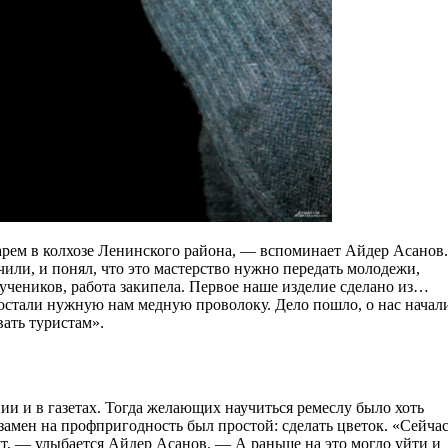
карем в колхозе Ленинского района, — вспоминает Айдер Асанов.
или, и понял, что это мастерство нужно передать молодежи,
 учеников, работа закипела. Первое наше изделие сделано из…
достали нужную нам медную проволоку. Дело пошло, о нас начал
вать туристам».
и и в газетах. Тогда желающих научиться ремеслу было хоть
амен на профпригодность был простой: сделать цветок. «Сейча
ут, — улыбается Айдер Асанов. — А раньше на это могло уйти и