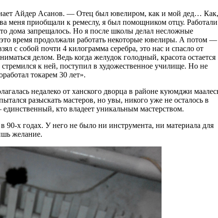
инает Айдер Асанов. — Отец был ювелиром, как и мой дед… Как
тва меня приобщали к ремеслу, я был помощником отцу. Работали
-то дома запрещалось. Но я после школы делал несложные
 это время продолжали работать некоторые ювелиры. А потом —
зял с собой почти 4 килограмма серебра, это нас и спасло от
ниматься делом. Ведь когда желудок голодный, красота остается
, стремился к ней, поступил в художественное училище. Но не
работал токарем 30 лет».
олагалась недалеко от ханского дворца в районе куюмджи маале
ытался разыскать мастеров, но увы, никого уже не осталось в
— единственный, кто владеет уникальным мастерством.
в 90-х годах. У него не было ни инструмента, ни материала для
лишь желание.