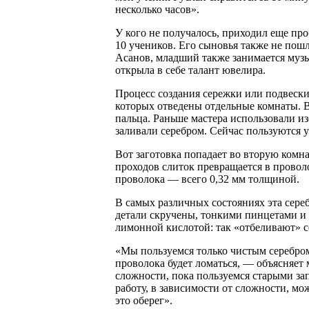
несколько часов».
У кого не получалось, приходил еще пр
10 учеников. Его сыновья также не пош
Асанов, младший также занимается музы
открыла в себе талант ювелира.
Процесс создания сережки или подвески
которых отведены отдельные комнаты. В
пальца. Раньше мастера использовали и
заливали серебром. Сейчас пользуются
Вот заготовка попадает во вторую комна
проходов слиток превращается в провол
проволока — всего 0,32 мм толщиной.
В самых различных состояниях эта сереб
детали скручены, тонкими пинцетами и
лимонной кислотой: так «отбеливают» с
«Мы пользуемся только чистым серебром
проволока будет ломаться, — объясняет 
сложности, пока пользуемся старыми зап
работу, в зависимости от сложности, мо
это оберег».