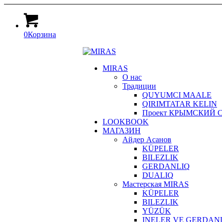
0
Корзина
MIRAS
О нас
Традиции
QUYUMCI MAALE
QIRIMTATAR KELIN
Проект КРЫМСКИЙ СТИЛ
LOOKBOOK
МАГАЗИН
Айдер Асанов
KÜPELER
BILEZLIK
GERDANLIQ
DUALIQ
Мастерская MIRAS
KÜPELER
BILEZLIK
YÜZÜK
INELER VE GERDAN