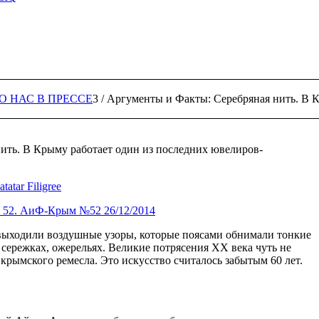
О НАС В ПРЕССЕ
3
/
Аргументы и Факты: Серебряная нить. В К
ить. В Крыму работает один из последних ювелиров-
tatar Filigree
 52. АиФ-Крым №52 26/12/2014
выходили воздушные узоры, которые поясами обнимали тонкие
, сережках, ожерельях. Великие потрясения XX века чуть не
крымского ремесла. Это искусство считалось забытым 60 лет.