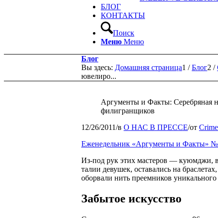
БЛОГ
КОНТАКТЫ
Поиск
Меню
Меню
Блог
Вы здесь:
Домашняя страница
1
/
Блог
2
/
ювелиро...
Аргументы и Факты: Серебряная н
филигранщиков
12/26/2011
/
в
О НАС В ПРЕССЕ
/
от
Crimea
Еженедельник «Аргументы и Факты» №
Из-под рук этих мастеров — куюмджи, 
талии девушек, оставались на браслетах
оборвали нить преемников уникального 
Забытое искусство