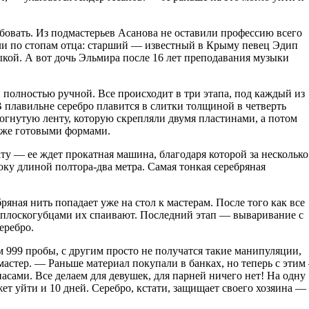
обовать. Из подмастерьев Асанова не оставили профессию всего
ли по стопам отца: старший — известный в Крыму певец Эдип
кой. А вот дочь Эльмира после 16 лет преподавания музыки
 полностью ручной. Все происходит в три этапа, под каждый из
 плавильне серебро плавится в слитки толщиной в четверть
зогнутую ленту, которую скрепляли двумя пластинами, а потом
 уже готовыми формами.
ту — ее ждет прокатная машина, благодаря которой за несколько
оку длиной полтора-два метра. Самая тонкая серебряная
ряная нить попадает уже на стол к мастерам. После того как все
 плоскогубцами их спаивают. Последний этап — вываривание с
еребро.
 999 пробы, с другим просто не получатся такие манипуляции,
мастер. — Раньше материал покупали в банках, но теперь с этим 
асами. Все делаем для девушек, для парней ничего нет! На одну
жет уйти и 10 дней. Серебро, кстати, защищает своего хозяина —