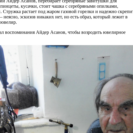
ий Айдер Асанов, перебирает серебряные завитушки для
 пинцеты, кусачки, стоит чашка с серебряными опилками,
. Стружка растает под жаром газовой горелки и надежно скрепи
 неясно, эскизов никаких нет, но есть образ, который лежит в
 ювелир.
вал воспоминания Айдер Асанов, чтобы возродить ювелирное