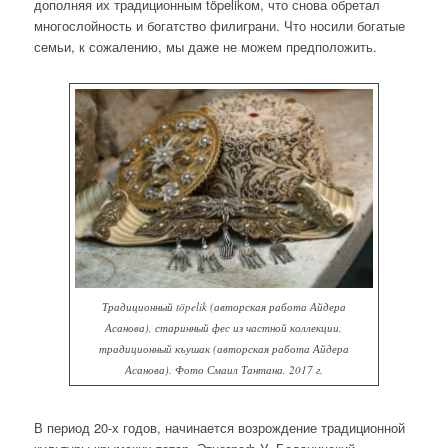
дополняя их традиционным töpelikом, что снова обретал
многослойность и богатство филиграни. Что носили богатые
семьи, к сожалению, мы даже не можем предположить.
Традиционный töpelik (авторская работа Айдера
Асанова), старинный фес из частной коллекции,
традиционный къушак (авторская работа Айдера
Асанова). Фото Смаил Тантана. 2017 г.
В период 20-х годов, начинается возрождение традиционной