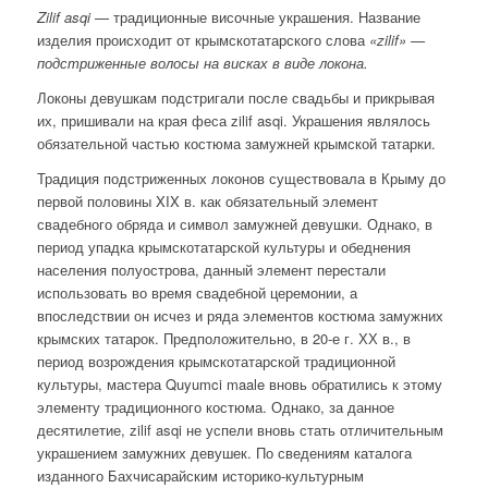
Zilif asqi
— традиционные височные украшения. Название
изделия происходит от крымскотатарского слова
«zilif» —
подстриженные волосы на висках в виде локона.
Локоны девушкам подстригали после свадьбы и прикрывая
их, пришивали на края феса zilif asqi. Украшения являлось
обязательной частью костюма замужней крымской татарки.
Традиция подстриженных локонов существовала в Крыму до
первой половины XIX в. как обязательный элемент
свадебного обряда и символ замужней девушки. Однако, в
период упадка крымскотатарской культуры и обеднения
населения полуострова, данный элемент перестали
использовать во время свадебной церемонии, а
впоследствии он исчез и ряда элементов костюма замужних
крымских татарок. Предположительно, в 20-е г. ХХ в., в
период возрождения крымскотатарской традиционной
культуры, мастера Quyumci maale вновь обратились к этому
элементу традиционного костюма
. Однако, за данное
десятилетие, zilif asqi не успели вновь стать отличительным
украшением замужних девушек. По сведениям каталога
изданного Бахчисарайским историко-культурным