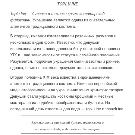
TOРLU INE
Toplu ine — булавка в технике крымскотатарской
филиграни.
Украшение является одним из обязательных
элементов традиционного костюма.
В старину, булавки изготавливали различных размеров и
нескольких видов форм. Известно, что девушки
использовали их в повседневном быту со второй половины
XIX в., вне зависимости от статуса и семейного положения.
Разумеется, подобные украшения были известны и раннее,
однако, о них не осталось документальных источников.
Вторая половина XIX века из
вестна видоизменениями
элементов традиционного костюма. Влияние европейской
моды отобразилось и на украшениях юных крымских татарок.
Девушки стали украшать костюмы брошками и местные
мастера по их подобию преобразовывали булавки. На
сегодняшний день известны два вида — toplu ine и topuzlı ine.
Впервые копия старинной булавки изготовлена в
мастерской Айдера Асанова в г.Бахчисарае.