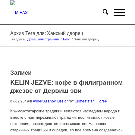
Архив Тега для: Ханский дворец
Вы здесь:
Домашняя страница
/
Блог
/
Ханский дворец
Записи
KELIN JEZVE: кофе в филигранном
джезве от Дервиш эви
/
/
07/02/2019
в
Ayder Asanov
,
Design
от
Crimeatatar Filigree
Крымскотатарские традиции являются наследием народа и
вместе с ним переживают трагедии, воспитывают новые
поколения, возрождаются и развиваются. На основе
старинных традиций и обрядов, во все времена создавались