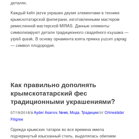
деталях.
Каждый kelin jezve украшен двумя элементами в технике
крымскотатарской филиграни, изготовленными мастером
ремесленной мастерской MIRAS. Данные элементы
символизируют детали традиционного свадебного къушака —
yipisli qusak. В основу орнамента взята пряжка yuzum yaprag
— символ плодородия.
Как правильно дополнять
крымскотатарский фес
традиционными украшениями?
/
/
07/19/2018
в
Ayder Asanov
,
News
,
Мода
,
Традиции
от
Crimeatatar
Filigree
Одежда крымских татарок во все времена имела
подчеркнутый изысканный стиль, выделялась обилием