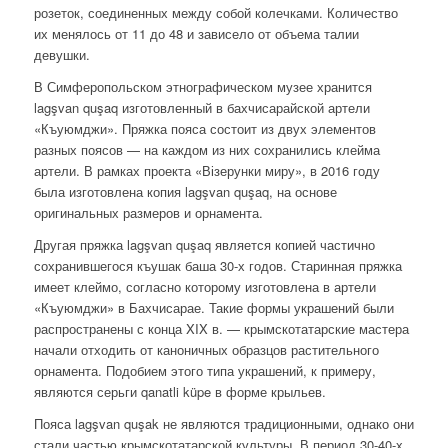
розеток, соединенных между собой колечками. Количество
их менялось от 11 до 48 и зависело от объема талии
девушки.
В Симферопольском этнографическом музее хранится
lagşvan quşaq изготовленный в бахчисарайской артели
«Къуюмджи»
. Пряжка пояса состоит из двух элементов
разных поясов — на каждом из них сохранились клейма
артели. В рамках проекта «Візерунки миру», в 2016 году
была изготовлена копия lagşvan quşaq, на основе
оригинальных размеров и орнамента.
Другая пряжка lagşvan quşaq является копией частично
сохранившегося къушак баша 30-х годов. Старинная пряжка
имеет клеймо, согласно которому изготовлена в артели
«Къуюмджи» в Бахчисарае. Такие формы украшений были
распространены с конца XIX в. — крымскотатарские мастера
начали отходить от каноничных образцов растительного
орнамента. Подобием этого типа украшений, к примеру,
являются серьги qanatli küpe в форме крыльев.
Пояса lagşvan quşak не являются традиционными, однако они
стали частью крымскотатарской культуры. В период 30-40-х