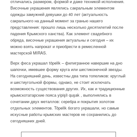
отличались размером, формой и даже техникой исполнения.
Височные украшения являлись сакральным элементом
одежды замужней девушки до 40 лет (актуальность
сакрального на данный момент за гранью нашего
представления: прошло лишь несколько десятилетий после
падения Крымского ханства). Как элемент свадебного
обряда, височные украшения актуальны и сегодня – их
можно взять напрокат и приобрести в ремесленной
мастерской MIRAS.
Верх феса украшал töpelik – филигранное навершие на дно
шапочки, имевшее форму круга или шестиконечной звезды.
На сегодняшний день, известны два типа топеликов: круглый
и шестиугольной формы, однако, не стоит исключать
возможность существования других. Их, как и традиционные
крымскотатарские пояса yiрişli quşak , выполнялись в
сочетании двух металлов: серебра и покрытия золотом
отдельных элементов. Töpelik богато украшали, но самые
искусные работы крымских мастеров не сохранились до
сегодняшних дней.