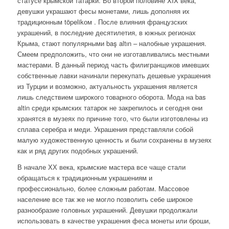
статусе крымской татарки. Во второй половине XIX века,
девушки украшают фесы монетами, лишь дополняя их
традиционным töpelikом . После влияния французских
украшений, в последние десятилетия, в южных регионах
Крыма, стают популярными baş altın – налобные украшения.
Смеем предположить, что они не изготавливались местными
мастерами. В данный период часть филигранщиков имевших
собственные лавки начинали перекупать дешевые украшения
из Турции и возможно, актуальность украшения является
лишь следствием широкого товарного оборота. Мода на bas
altin среди крымских татарок не закрепилось и сегодня они
хранятся в музеях по причине того, что были изготовлены из
сплава серебра и меди. Украшения представляли собой
малую художественную ценность и были сохранены в музеях
как и ряд других подобных украшений.
В начале ХХ века, крымские мастера все чаще стали
обращаться к традиционным украшениям и
профессионально, более сложным работам. Массовое
население все так же не могло позволить себе широкое
разнообразие головных украшений. Девушки продолжали
использовать в качестве украшения феса монеты или броши,