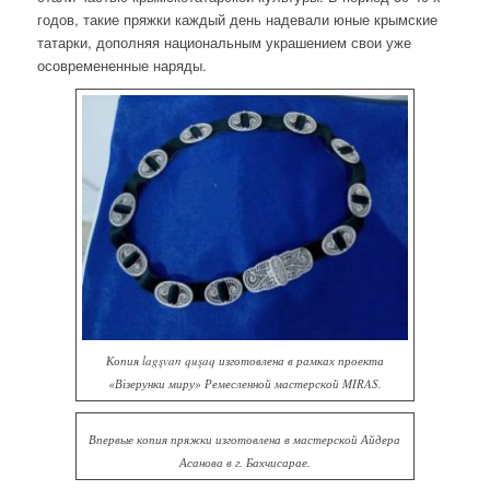
годов, такие пряжки каждый день надевали юные крымские
татарки, дополняя национальным украшением свои уже
осовремененные наряды.
Копия lagşvan quşaq изготовлена в рамках проекта
«Візерунки миру» Ремесленной мастерской MIRAS.
Впервые копия пряжки изготовлена в мастерской Айдера
Асанова в г. Бахчисарае.