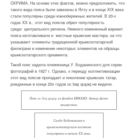
ОХРИМА. На основе этих фактов, можно предположить, что
такого вида пояса были завезены в Ялту и в конце XIX века
стали популярны среди южнобережных жителей. В 20-х
годах XX в., этот вид поясов обрел популярность
среди центрального региона. Немного измененный вариант
пояса изготавливали и местные крымские мастера, на что
указывают элементы традиционной крымскотатарской
филиграни и изменение некоторых элементов на образцы
крымскотатарского орнамента.
Такой пояс надела племянница У. Боданинского для серии
фотографий в 1927 г. Однако, к периоду коллективизации
этот вид поясов пропадает и поколение крымских татар,
рожденные в конце 20х годов uc baş quşaq не видели.
Пояс uc baş quşaq из фондов БИКАМЗ. Автор фото
неизвестен.
Саиде Боданинская в
крымскотатарском костюме
популярном в начале ХХ века,