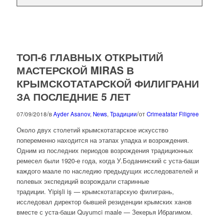
ТОП-6 ГЛАВНЫХ ОТКРЫТИЙ
МАСТЕРСКОЙ MIRAS В
КРЫМСКОТАТАРСКОЙ ФИЛИГРАНИ
ЗА ПОСЛЕДНИЕ 5 ЛЕТ
/
/
07/09/2018
в
Ayder Asanov
,
News
,
Традиции
от
Crimeatatar Filigree
Около двух столетий крымскотатарское искусство
попеременно находится на этапах упадка и возрождения.
Одним из последних периодов возрождения традиционных
ремесел были 1920-е года, когда У.Боданинский с уста-баши
каждого маале по наследию предыдущих исследователей и
полевых экспедиций возрождали старинные
традиции. Yipişli iş — крымскотатарскую филигрань,
исследовал директор бывшей резиденции крымских ханов
вместе с уста-баши Quyumci maale — Зекерья Ибрагимом.