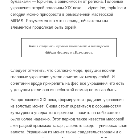
булавками — toplu-ine, в зависимости от региона. Головные
украшения второй половины XIX века — ziynet-ine, toplu-ine и
сегодня можно приобрести в ремесленной мастерской
MIRAS. Разумеется и в этот период, обязательным
элементом продолжал быть töpelik.
Копия старинной булавки изготовлена в мастерской
Айдера Асанова в г.Бахчисарае.
Следует отметить, что согласно моде, девушки носили
головные украшения умело сочетая их между собой. И
сочетаний вроде прикрепить на фес все украшения что есть
у девушки (если она из небогатой семьи) не могло быть.
На протяжении XIX века, формируется традиция украшения
из золотых монет. Снова стоит обратиться к особенностям
культурного упадка того времени – носить на себе золото
было более надежно. Этот период также известен массовой
эмиграцией крымских татар , а золото везде – универсальная
валюта. Украшения из монет также свидетельствовали и о