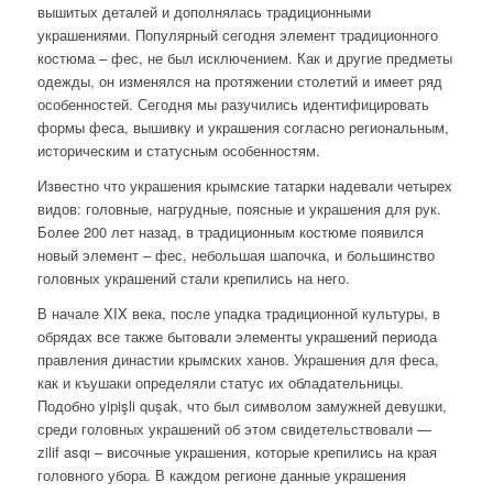
вышитых деталей и дополнялась традиционными
украшениями. Популярный сегодня элемент традиционного
костюма – фес, не был исключением. Как и другие предметы
одежды, он изменялся на протяжении столетий и имеет ряд
особенностей. Сегодня мы разучились идентифицировать
формы феса, вышивку и украшения согласно региональным,
историческим и статусным особенностям.
Известно что украшения крымские татарки надевали четырех
видов: головные, нагрудные, поясные и украшения для рук.
Более 200 лет назад, в традиционным костюме появился
новый элемент – фес, небольшая шапочка, и большинство
головных украшений стали крепились на него.
В начале XIX века, после упадка традиционной культуры, в
обрядах все также бытовали элементы украшений периода
правления династии крымских ханов. Украшения для феса,
как и къушаки определяли статус их обладательницы.
Подобно yiрişli quşak, что был символом замужней девушки,
среди головных украшений об этом свидетельствовали —
zilif asqı – височные украшения, которые крепились на края
головного убора. В каждом регионе данные украшения