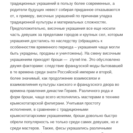
традиционных украшений в пользу более современных, а
родители будущих невест собирая приданное отказываются
от, к примеру, височных украшений по причинам упадка
традиционной культуры и материальных сложностях.
Предположительно, височные украшения все еще носили
часть девушек за пределами городов и крупных сел, которым
украшения достались по наследству (обращаясь к
особенностям временного периода – украшения чаще могли
быть украдены, проданы и уничтожены). На смену височным
украшениям приходят броши — ziynet-ine. Это обусловлено
двумя факторами: следствие французской моды бытовавшей
в те времена среди знати Российской империи и второй,
более значимый, как продолжение взаимосвязи и
взаимовлияния культуры ханского и французского двора во
времена правления династии Гераев. Различного рода и
форм броши, чаще всего исполнялись мастерами в технике
крымскотатарской филиграни. Учитывая простоту
исполнения, в сравнении с традиционными
крымскотатарскими украшениями, броши довольно быстро
обрели популярность не только среди самих девушек, но и
среди мастеров. Также, фесы украшались различными