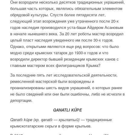
Они возродили несколько десятков традиционных украшений,
большая часть которых, являлись обязательным элементом
обрядовой культуры. Спустя более пятидесяти лет,
следующий этап возрождения уже утраченного после 20-х
годов наследия производился уста-баши Айдером Асановым
в начале нынешнего века. За 20 лет роботы мастер возродил
целый пласт наследия увиденного им после 30-х годов.
Однако, открытыми являются еще ряд вопросов: что было
модно среди крымских татарок до 1930-х годов и что
возродили директор бывшей резиденции крымских ханов с
главным мастером всех филигранщиков Крыма?
За последние пять лет исследовательской деятельности,
ремесленной мастерской были возрождены и
проанализированы шесть видов украшений, о которых ранее
не было сведений или они были ошибочны, либо не исчезли в
депортации.
QANATLI KÜРE
Qanatlı küpe (кр. qanatlı — крылатый)
— традиционные
крымскотатарские серьги в форме крыльев.