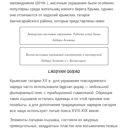
заповедником (2016г.), височные украшения были особенно
популярны среди жительниц южного берега Кры
ма, однако
они отличаются от изделий крымских татарок
бахчисарайского района, которые представлены ниже:
Авторские височные украшения. Работа уста-баши
Айдера Асанова.
Копия височных украшений изготовлена в мастерской
Айдера Асанова в г. Бахчисарае.
LAGŞVAN
QUŞAQ
Крымские татарки ХХ в. для украшения повседневного
наряда часто использовали
lagşvan quşaq — небольшой
филигранный пояс с традиционной символикой.
Образцов
таких къушаков остались единицы и по этой причине они
позабыты, а для дополнения традиционных нарядов сегодня
все чаще используют литые пояса XVIII-XIX веков
.
Элементы лагшван къушака, состояли из ажурных
прямоугольных, квадратных пластин или восьмилепестковых