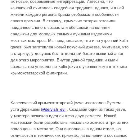
их новые, современные интерпретации. Известно, что
каноничной считалась свадебная традиция, однако, и в ней
жители каждого региона Крыма отображали особенности
своего времени. В старину, крымские татарки готовили
приданное с юного возраста и обе семьи наполняли
сандыкъи для молодых самыми лучшими изделиями
местных мастеров. Мы предполагаем, что и на утренний kelin
qavesi был заготовлен новый искусный джезве, учитывая, что
в старину, у девушек был отдельный богато вышитый anter
для этого мероприятия. Внутри данной традиции и были
созданы три уникальных kelin jezve с украшениями в технике
крымскотатарской филиграни.
Классический крымскотатарский jezve изготовлен Рустем-
уста Дервишем
@dervish_evi
. Создавая один из таких jezve,
у мастера возникла идея синтеза двух ремесел. Нашей
мастерской были разработаны несколько эскизов и три из них
воплощены в металле. Они выполнены в одном стиле, но
отличаются в технических приемах, наполнении и составных