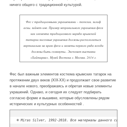
ничего общего с традиционной культурой.
Фес с традиционными украшениями – топелик, зилиф
аскы, зийнет-ине. Пример неправильного украшения феса
как элемента традиционного наряда крымской
татарки:височные украшения должны распологаться
вертикально на краю феса и монеты первого ряда всегда
должны быть сомкнуты.. Экспонат выставки
«Хайтарма», Музей Востока г. Москва. 2014 г.
Фес был важным элементов костюма крымских татарок на
протяжении двух веков (XIX-XX) и продолжает свое развитие
в начале нового, преображаясь и обретая новые элементы
украшений. Однако, и сегодня их следует подбирать
согласно форме и вышивке, которые обусловлены рядом
исторических и культурных особенностей .
© Miras Silver, 1992-2018. Все материалы данного сайта 