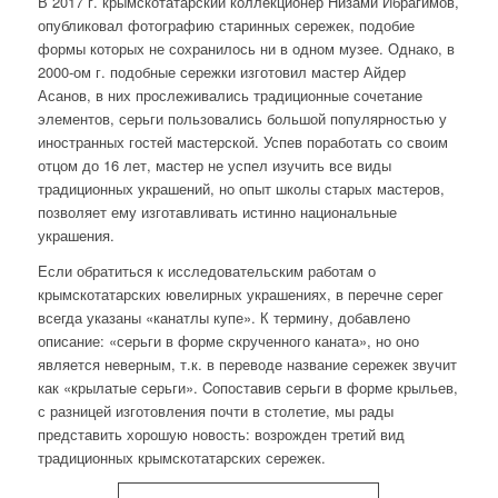
В 2017 г. крымскотатарский коллекционер Низами Ибрагимов,
опубликовал фотографию старинных сережек, подобие
формы которых не сохранилось ни в одном музее. Однако, в
2000-ом г. подобные сережки изготовил мастер Айдер
Асанов, в них прослеживались традиционные сочетание
элементов, серьги пользовались большой популярностью у
иностранных гостей мастерской. Успев поработать со своим
отцом
до 16 лет, мастер не успел изучить все виды
традиционных украшений, но опыт школы старых мастеров,
позволяет ему изготавливать истинно национальные
украшения.
Если обратиться к исследовательским работам о
крымскотатарских ювелирных украшениях, в перечне серег
всегда указаны «канатлы купе». К термину, добавлено
описание: «серьги в форме скрученного каната», но оно
является неверным, т.к. в переводе название сережек звучит
как «крылатые серьги». Cопоставив серьги в форме крыльев,
с разницей изготовления почти в столетие, мы рады
представить хорошую новость: возрожден третий вид
традиционных крымскотатарских сережек.