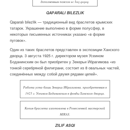
дополненным поясом uc baş quşaq.
QAРARALI BILEZLIK
Qaparalı bilezlik — традиционный вид браслетов крымских
татарок. Украшение выполнено в форме полусфер, в
некоторых письменных источниках указано «в форме
пуговок».
Один из таких браслетов представлен в экспозиции Ханского
дворца. 3 августа 1925 г. директором музея Усеином
Боданинским он был приобритен у Зекерьи Ибрагимова «из
тонкой серебряной филиграни, состоит из 8 овальных частей,
соединённых между собой двумя рядами цепей».
Работа уста-баши Зекерьи Ибрагимова, приобретенная в
1925 г. Усеином Боданинским в фонды Ханского дворца.
Копия браслета изготовлена в Ремесленной мастерской
MIRAS.
ZILIF ASQI