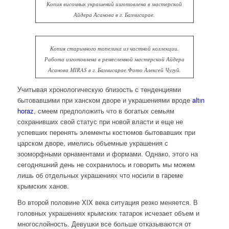
Копия височных украшений изготовлена в мастерской
Айдера Асанова в г. Бахчисарае.
Копия старинного топелика из частной коллекции.
Работа изготовлена в ремесленной мастерской Айдера
Асанова MIRAS в г. Бахчисарае.Фото Алексей Чугуй.
Учитывая хронологическую близость с тенденциями
бытовавшими при ханском дворе и украшениями вроде
altın
horaz
, смеем предположить что в богатых семьям
сохранивших свой статус при новой власти и еще не
успевших перенять элементы костюмов бытовавших при
царском дворе, имелись объемные украшения с
зооморфными орнаментами и формами. Однако, этого на
сегодняшний день не сохранилось и говорить мы можем
лишь об отдельных украшениях что носили в гареме
крымских ханов.
Во второй половине XIX века ситуация резко меняется. В
головных украшениях крымских татарок исчезает объем и
многослойность. Девушки все больше отказываются от