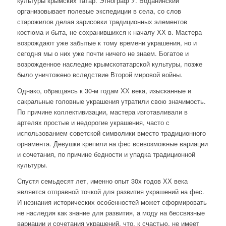
культуры крымских татар. Этнограф У. Боданинский
организовывает полевые экспедиции в села, со слов
старожилов делая зарисовки традиционных элементов
костюма и быта, не сохранившихся к началу ХХ в. Мастера
возрождают уже забытые к тому времени украшения, но и
сегодня мы о них уже почти ничего не знаем. Богатое и
возрожденное наследие крымскотатарской культуры, позже
было уничтожено вследствие Второй мировой войны.
Однако, обращаясь к 30-м годам ХХ века, изысканные и
сакральные головные украшения утратили свою значимость.
По причине коллективизации, мастера изготавливали в
артелях простые и недорогие украшения, часто с
использованием советской символики вместо традиционного
орнамента. Девушки крепили на фес всевозможные вариации
и сочетания, по причине бедности и упадка традиционной
культуры.
Спустя семьдесят лет, именно опыт 30х годов ХХ века
является отправной точкой для развития украшений на фес.
И незнания исторических особенностей может сформировать
не наследия как знание для развития, а моду на бессвязные
вариации и сочетания украшений, что, к счастью, не имеет