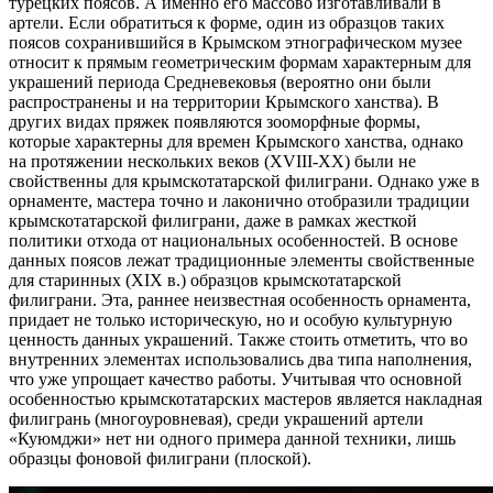
турецких поясов. А именно его массово изготавливали в
артели. Если обратиться к форме, один из образцов таких
поясов сохранившийся в Крымском этнографическом музее
относит к прямым геометрическим формам характерным для
украшений периода Средневековья (вероятно они были
распространены и на территории Крымского ханства). В
других видах пряжек появляются зооморфные формы,
которые характерны для времен Крымского ханства, однако
на протяжении нескольких веков (XVIII-XX) были не
свойственны для крымскотатарской филиграни. Однако уже в
орнаменте, мастера точно и лаконично отобразили традиции
крымскотатарской филиграни, даже в рамках жесткой
политики отхода от национальных особенностей. В основе
данных поясов лежат традиционные элементы свойственные
для старинных (XIX в.) образцов крымскотатарской
филиграни. Эта, раннее неизвестная особенность орнамента,
придает не только историческую, но и особую культурную
ценность данных украшений. Также стоить отметить, что во
внутренних элементах использовались два типа наполнения,
что уже упрощает качество работы. Учитывая что основной
особенностью крымскотатарских мастеров является накладная
филигрань (многоуровневая), среди украшений артели
«Куюмджи» нет ни одного примера данной техники, лишь
образцы фоновой филиграни (плоской).