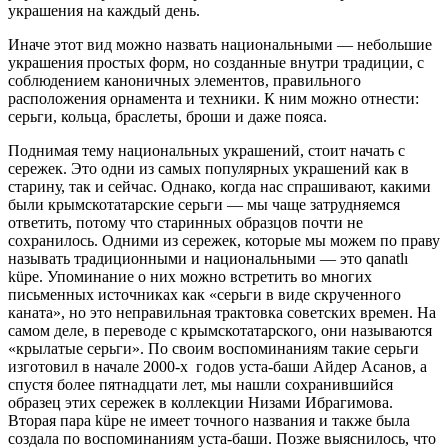
украшения на каждый день.
Иначе этот вид можно назвать национальными — небольшие
украшения простых форм, но созданные внутри традиции, с
соблюдением каноничных элементов, правильного
расположения орнамента и техники. К ним можно отнести:
серьги, кольца, браслеты, броши и даже пояса.
Поднимая тему национальных украшений, стоит начать с
сережек. Это одни из самых популярных украшений как в
старину, так и сейчас. Однако, когда нас спрашивают, какими
были крымскотатарские серьги — мы чаще затрудняемся
ответить, потому что старинных образцов почти не
сохранилось. Одними из сережек, которые мы можем по праву
называть традиционными и национальными — это qanatlı
küре. Упоминание о них можно встретить во многих
письменных источниках как «серьги в виде скрученного
каната», но это неправильная трактовка советских времен. На
самом деле, в переводе с крымскотатарского, они называются
«крылатые серьги». По своим воспоминаниям такие серьги
изготовил в начале 2000-х годов уста-баши Айдер Асанов, а
спустя более пятнадцати лет, мы нашли сохранившийся
образец этих сережек в коллекции Низами Ибрагимова.
Вторая пара küре не имеет точного названия и также была
создала по воспоминаниям уста-баши. Позже выяснилось, что