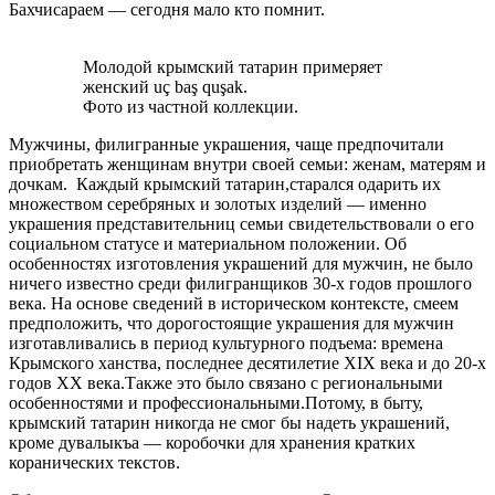
Бахчисараем — сегодня мало кто помнит.
Молодой крымский татарин примеряет
женский uç baş quşak.
Фото из частной коллекции.
Мужчины, филигранные украшения, чаще предпочитали
приобретать женщинам внутри своей семьи: женам, матерям и
дочкам. Каждый крымский татарин,старался одарить их
множеством серебряных и золотых изделий — именно
украшения представительниц семьи свидетельствовали о его
социальном статусе и материальном положении. Об
особенностях изготовления украшений для мужчин, не было
ничего известно среди филигранщиков 30-х годов прошлого
века. На основе сведений в историческом контексте, смеем
предположить, что дорогостоящие украшения для мужчин
изготавливались в период культурного подъема: времена
Крымского ханства, последнее десятилетие XIX века и до 20-х
годов ХХ века.Также это было связано с региональными
особенностями и профессиональными.Потому, в быту,
крымский татарин никогда не смог бы надеть украшений,
кроме дувалыкъа — коробочки для хранения кратких
коранических текстов.