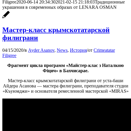
Filigree
2020-06-14 20:34:30
2021-02-15 21:18:03
Традиционные
украшения в современных образах от LENARA OSMAN
Мастер-класс крымскотатарской
филиграни
04/15/2020
/
в
Ayder Asanov
,
News
,
История
/
от
Crimeatatar
Filigree
Фрагмент цикла программ «Майстер-клас з Наталкою
Фiцич» в Бахчисарае.
Мастер-класс крымскотатарской филиграни от уста-баши
Айдера Асанова — мастера филиграни, преподавателя студии
«Къуюмджи» и основателя ремесленной мастерской «MIRAS»