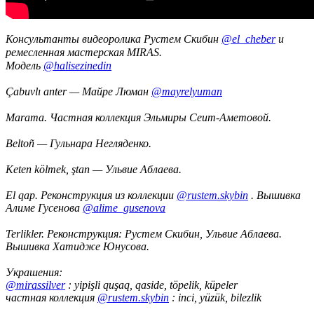
Консультанты видеоролика Рустем Скибин
@el_cheber
и
ремесленная мастерская MIRAS. ⠀
Модель
@halisezinedin
⠀
⠀
Çabuvlı anter — Майре Люман
@mayrelyuman
⠀
Marama. Частная коллекция Эльмиры Сеит-Аметовой.
⠀
Beltoñ — Гульнара Негляденко.
⠀
Keten kölmek, ştan — Ульвие Аблаева.
⠀
El qap. Реконструкция из коллекции
@rustem.skybin
. Вышивка
Алиме Гусенова
@alime_gusenova
⠀
Terlikler. Реконструкция: Рустем Скибин, Ульвие Аблаева.
Вышивка Хатидже Юнусова.
⠀
Украшения:
@mirassilver
: yipişli quşaq, qaside, töpelik, küpeler
частная коллекция
@rustem.skybin
: inci, yüzük, bilezlik
⠀