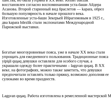
ханства, но была утеряна в ХХ веке. Kemer bilezlik
восстановлен согласно воспоминаниям уста-баши Айдера
Асанова. Второй старинный вид браслетов — kaрara, обрел
большую популярность в начале прошлого века.
Изготовленные уста-баши Зекерьей Ибрагимовым в 1925 г.,
два kaрara bilezlik стали экспонатами Международной
Парижской выставки.
Богатые многоуровневые пояса, уже в начале ХХ века стали
упрощать для ежедневного пользования. Традиционные пояса
yipişli quşaq девушки оставляли для особого случая, а
украшали одежду более практичными – lagşvan quşaq. В ХХ
веке, на фотографиях, можно также заметить, что девушки
предпочитали оставлять только пряжку, возможно дополняя ее
сулюками во время празднеств.
Lagşvan quşaq. Работа изготовлена в ремесленной мастерской 