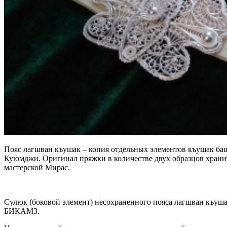
Пояс лагшван къушак – копия отдельных элементов къушак баш
Куюмджи. Оригинал пряжки в количестве двух образцов хранит
мастерской Мирас.
Сулюк (боковой элемент) несохраненного пояса лагшван къуша
БИКАМ3.