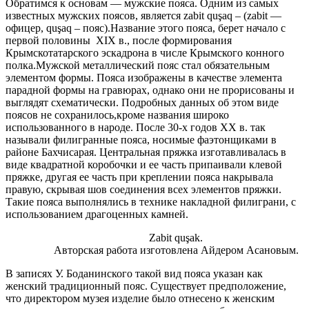
Обратимся к основам — мужские пояса. Одним из самых
известных мужских поясов, является zabit quşaq – (zabit —
офицер, quşaq – пояс).Название этого пояса, берет начало с
первой половины XIX в., после формирования
Крымскотатарского эскадрона в числе Крымского конного
полка.Мужской металлический пояс стал обязательным
элементом формы. Пояса изображены в качестве элемента
парадной формы на гравюрах, однако они не прорисованы и
выглядят схематически. Подробных данных об этом виде
поясов не сохранилось,кроме названия широко
использованного в народе. После 30-х годов ХХ в. так
называли филигранные пояса, носимые фаэтонщиками в
районе Бахчисарая. Центральная пряжка изготавливалась в
виде квадратной коробочки и ее часть припаивали клевой
пряжке, другая ее часть при креплении пояса накрывала
правую, скрывая шов соединения всех элементов пряжки.
Такие пояса выполнялись в технике накладной филиграни, с
использованием драгоценных камней.
Zabit quşak.
Авторская работа изготовлена Айдером Асановым.
В записях У. Боданинского такой вид пояса указан как
женский традиционный пояс. Существует предположение,
что директором музея изделие было отнесено к женским