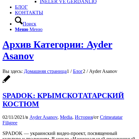
INELER VE GERDANLIQ
БЛОГ
КОНТАКТЫ
Поиск
Меню
Меню
Архив Категории: Ayder
Asanov
Вы здесь:
Домашняя страница
1
/
Блог
2
/
Ayder Asanov
SPADOK: КРЫМСКОТАТАРСКИЙ
КОСТЮМ
02/11/2021
/
в
Ayder Asanov
,
Media
,
История
/
от
Crimeatatar
Filigree
SPADOK — украинский видео-проект, посвященный
культуре и традициям. В цикле «Национальный праздничный