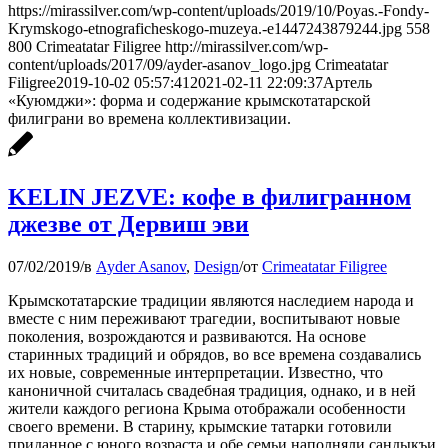
https://mirassilver.com/wp-content/uploads/2019/10/Poyas.-Fondy-
Krymskogo-etnograficheskogo-muzeya.-e1447243879244.jpg
558
800
Crimeatatar Filigree
http://mirassilver.com/wp-
content/uploads/2017/09/ayder-asanov_logo.jpg
Crimeatatar
Filigree
2019-10-02 05:57:41
2021-02-11 22:09:37
Артель
«Куюмджи»: форма и содержание крымскотатарской
филиграни во времена коллективизации.
KELIN JEZVE: кофе в филигранном
джезве от Дервиш эви
07/02/2019
/
в
Ayder Asanov
,
Design
/
от
Crimeatatar Filigree
Крымскотатарские традиции являются наследием народа и
вместе с ним переживают трагедии, воспитывают новые
поколения, возрождаются и развиваются. На основе
старинных традиций и обрядов, во все времена создавались
их новые, современные интерпретации. Известно, что
каноничной считалась свадебная традиция, однако, и в ней
жители каждого региона Крыма отображали особенности
своего времени. В старину, крымские татарки готовили
приданное с юного возраста и обе семьи наполняли сандыкъи