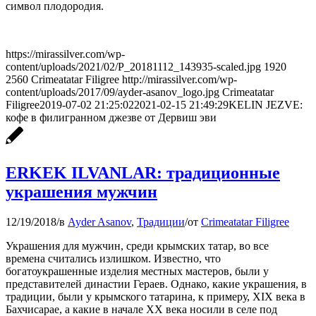
символ плодородия.
https://mirassilver.com/wp-
content/uploads/2021/02/P_20181112_143935-scaled.jpg
1920
2560
Crimeatatar Filigree
http://mirassilver.com/wp-
content/uploads/2017/09/ayder-asanov_logo.jpg
Crimeatatar
Filigree
2019-07-02 21:25:02
2021-02-15 21:49:29
KELIN JEZVE:
кофе в филигранном джезве от Дервиш эви
ERKEK ILVANLAR: традиционные
украшения мужчин
12/19/2018
/
в
Ayder Asanov
,
Традиции
/
от
Crimeatatar Filigree
Украшения для мужчин, среди крымских татар, во все
времена считались излишком. Известно, что
богатоукрашенные изделия местных мастеров, были у
представителей династии Гераев. Однако, какие украшения, в
традиции, были у крымского татарина, к примеру, XIX века в
Бахчисарае, а какие в начале XX века носили в селе под