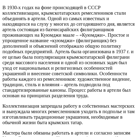
В 1930-х годах на фоне происходящей в СССР
коллективизации, крымскотатарских ремесленников стали
объединять в артели. Одной из самых известных и
находящихся на слуху у многих до сегодняшнего дня, является
артель состоящая из бахчисарайских филигранщиков
проживающих на Куюмджи маале – «Куюмджи». Простое и
упрощенное название «куюмджи» (филигранщик) без
дополнений и объяснений отображало общую политику
подобных предприятий. Артель была организована в 1937 г. и
ее целью была популяризация крымскотатарской филиграни
среди массового населения и одной из основных задач был
уход от национальных и религиозных особенностей
украшений и внесение советской символики. Особенности
работы каждого из ремесленников: художественное видение,
традиции, стиль и влияния – артель подводила под
стандартизированные каноны. Процесс работы в артели был
основан на принципах разделения труда.
Коллективизация запрещала работу в собственных мастерских
и вынуждала многих ремесленников уходить в подполье и там
изготавливать традиционные украшения, необходимые в
обычной жизни быта крымских татар.
Мастера были обязаны работать в артели и согласно записям