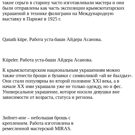
такие серьги в старину часто изготавливали мастера и они
были отправлены как часть экспозиции крымскотатарских
украшений в технике филиграни на Международную
выставку в Париже в 1925 г.
Qanatlı küрe. Работа уста-баши Айдера Асанова.
Küрeler. Работа уста-баши Айдера Асанова.
К крымскотатарским национальным украшениям можно
также отнести броши и булавки с символикой «ай ве йылдыз».
Они стали популярны во второй половине XXI века, а в
начале ХХ ими украшали уже не только одежду, но и фес.
Универсальное украшение, которое носили девушки вне
зависимости от возраста, статуса и региона.
Зийнет-ине – небольшая брошь с
креплением. Работа изготовлена в
ремесленной мастерской MIRAS.