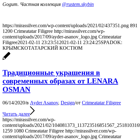
Gogum. Частная коллекция
@rustem.skybin
https://mirassilver.com/wp-content/uploads/2021/02/437351.png
891
1200
Crimeatatar Filigree
http://mirassilver.com/wp-
content/uploads/2017/09/ayder-asanov_logo.jpg
Crimeatatar
Filigree
2021-02-11 23:23:51
2021-02-11 23:24:25
SPADOK:
КРЫМСКОТАТАРСКИЙ КОСТЮМ
Традиционные украшения в
современных образах от LENARA
OSMAN
06/14/2020
/
в
Ayder Asanov
,
Design
/
от
Crimeatatar Filigree
Читать далее
https://mirassilver.com/wp-
content/uploads/2021/02/104081373_113723516851567_251810316
1259
1080
Crimeatatar Filigree
http://mirassilver.com/wp-
content/uploads/2017/09/ayder-asanov_logo.jpg
Crimeatatar