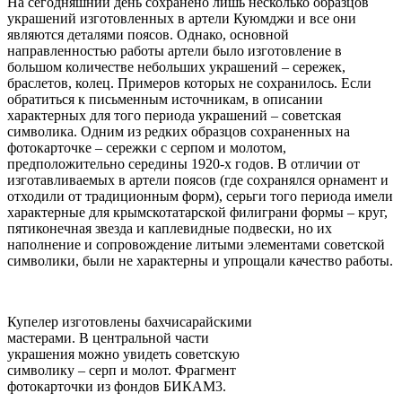
На сегодняшний день сохранено лишь несколько образцов
украшений изготовленных в артели Куюмджи и все они
являются деталями поясов. Однако, основной
направленностью работы артели было изготовление в
большом количестве небольших украшений – сережек,
браслетов, колец. Примеров которых не сохранилось. Если
обратиться к письменным источникам, в описании
характерных для того периода украшений – советская
символика. Одним из редких образцов сохраненных на
фотокарточке – сережки с серпом и молотом,
предположительно середины 1920-х годов. В отличии от
изготавливаемых в артели поясов (где сохранялся орнамент и
отходили от традиционным форм), серьги того периода имели
характерные для крымскотатарской филиграни формы – круг,
пятиконечная звезда и каплевидные подвески, но их
наполнение и сопровождение литыми элементами советской
символики, были не характерны и упрощали качество работы.
Купелер изготовлены бахчисарайскими
мастерами. В центральной части
украшения можно увидеть советскую
символику – серп и молот. Фрагмент
фотокарточки из фондов БИКАМ3.