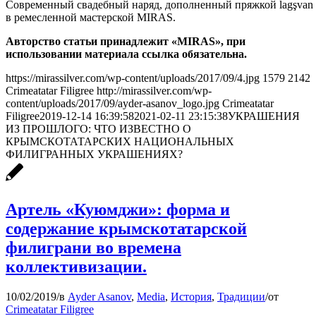
Современный свадебный наряд, дополненный пряжкой lagşvan q
в ремесленной мастерской MIRAS.
Авторство статьи принадлежит «MIRAS», при
использовании материала ссылка обязательна.
https://mirassilver.com/wp-content/uploads/2017/09/4.jpg
1579
2142
Crimeatatar Filigree
http://mirassilver.com/wp-
content/uploads/2017/09/ayder-asanov_logo.jpg
Crimeatatar
Filigree
2019-12-14 16:39:58
2021-02-11 23:15:38
УКРАШЕНИЯ
ИЗ ПРОШЛОГО: ЧТО ИЗВЕСТНО О
КРЫМСКОТАТАРСКИХ НАЦИОНАЛЬНЫХ
ФИЛИГРАННЫХ УКРАШЕНИЯХ?
Артель «Куюмджи»: форма и
содержание крымскотатарской
филиграни во времена
коллективизации.
10/02/2019
/
в
Ayder Asanov
,
Media
,
История
,
Традиции
/
от
Crimeatatar Filigree