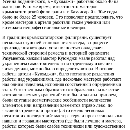
Усеина Боданинского, в «Куюмджи» работало около 40-ка
мастеров. В то же время, известно что мастеров
крымскотатарской филиграни в г. Бахчисарай в 30-е годы
было не более 25 человек. Это позволяет предположить, что
кроме мастеров в артели работали также ученики или
возможно непрофессиональные ювелиры.
В традиции крымскотатарской филиграни, существует
несколько ступеней становления мастера, в процессе
прохождения которых, уста полностью овладевает
технической стороной ремесла и историей орнамента.
Разумеется, каждый мастер Куюмджи маале работал над
украшением самостоятельно и по отдельному изделию —
читая детали, можно было определить автора. В основе
работы артели «Куюмджи», было поэтапное разделения
работы над украшениями, где несколько мастеров работают
над одним изделием, исполняя собственный определенный
этап. Естественным образом это отображалось на качестве
изготавливаемых украшений: они были залиты припоем,
были спутаны догматические особенности количества
элементов или направлений элементов (право-лево, по
часовой стрелке или против). Это имело несколько
негативних последствий: мастера теряли профессиональные
навыки и градации мастерства (где были лучшие и мастера,
работы которых были слабее технически или художественно)