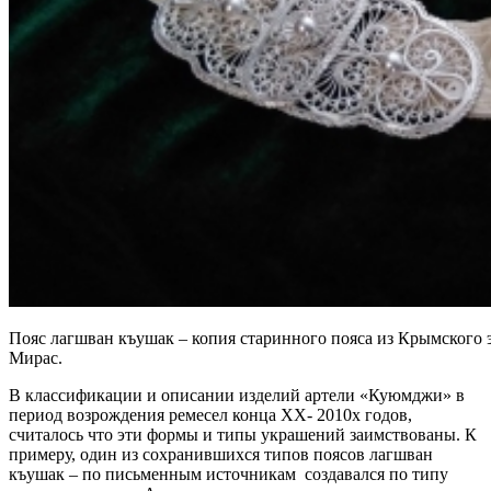
Пояс лагшван къушак – копия старинного пояса из Крымского 
Мирас.
В классификации и описании изделий артели «Куюмджи» в
период возрождения ремесел конца ХХ- 2010х годов,
считалось что эти формы и типы украшений заимствованы. К
примеру, один из сохранившихся типов поясов лагшван
къушак – по письменным источникам создавался по типу