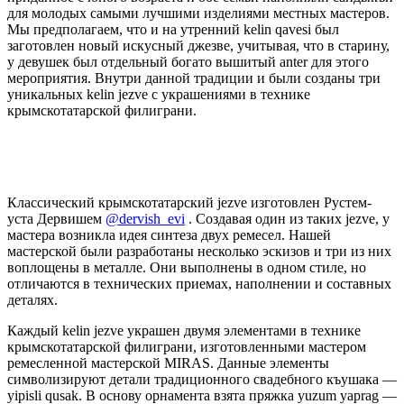
для молодых самыми лучшими изделиями местных мастеров.
Мы предполагаем, что и на утренний kelin qavesi был
заготовлен новый искусный джезве, учитывая, что в старину,
у девушек был отдельный богато вышитый anter для этого
мероприятия. Внутри данной традиции и были созданы три
уникальных kelin jezve с украшениями в технике
крымскотатарской филиграни.
Классический крымскотатарский jezve изготовлен Рустем-
уста Дервишем
@dervish_evi
. Создавая один из таких jezve, у
мастера возникла идея синтеза двух ремесел. Нашей
мастерской были разработаны несколько эскизов и три из них
воплощены в металле. Они выполнены в одном стиле, но
отличаются в технических приемах, наполнении и составных
деталях.
Каждый kelin jezve украшен двумя элементами в технике
крымскотатарской филиграни, изготовленными мастером
ремесленной мастерской MIRAS. Данные элементы
символизируют детали традиционного свадебного къушака —
yipisli qusak. В основу орнамента взята пряжка yuzum yaprag —