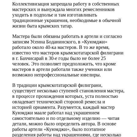
Коллективизация запрещала работу в собственных
мастерских и вынуждала многих ремесленников
уходить в подполье и там изготавливать
традиционные украшения, необходимые в обычной
жизни быта крымских татар.
Мастера были обязаны работать в артели и согласно
записям Усеина Боданинского, в «Куюмджи»
работало около 40-ка мастеров. В то же время,
известно что мастеров крымскотатарской филиграни
в г. Бахчисарай в 30-е годы было не более 25
человек. Это позволяет предположить, что кроме
мастеров в артели работали также ученики или
возможно непрофессиональные ювелиры.
В традиции крымскотатарской филиграни,
существует несколько ступеней становления мастера,
в процессе прохождения которых, уста полностью
овладевает технической стороной ремесла и
историей орнамента. Разумеется, каждый мастер
Куюмджи маале работал над украшением
самостоятельно и по отдельному изделию — читая
детали, можно было определить автора. В основе
работы артели «Куюмджи», было поэтапное
разделения работы над украшениями, где несколько