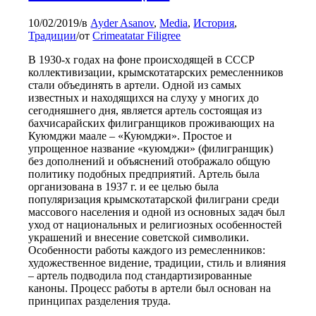
10/02/2019
/
в
Ayder Asanov
,
Media
,
История
,
Традиции
/
от
Crimeatatar Filigree
В 1930-х годах на фоне происходящей в СССР
коллективизации, крымскотатарских ремесленников
стали объединять в артели. Одной из самых
известных и находящихся на слуху у многих до
сегодняшнего дня, является артель состоящая из
бахчисарайских филигранщиков проживающих на
Куюмджи маале – «Куюмджи». Простое и
упрощенное название «куюмджи» (филигранщик)
без дополнений и объяснений отображало общую
политику подобных предприятий. Артель была
организована в 1937 г. и ее целью была
популяризация крымскотатарской филиграни среди
массового населения и одной из основных задач был
уход от национальных и религиозных особенностей
украшений и внесение советской символики.
Особенности работы каждого из ремесленников:
художественное видение, традиции, стиль и влияния
– артель подводила под стандартизированные
каноны. Процесс работы в артели был основан на
принципах разделения труда.