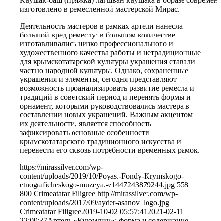
Къушак-баш (пряжка) лагшван къушака в образе современ
изготовлено в ремесленной мастерской Мирас.
Деятельность мастеров в рамках артели нанесла
большой вред ремеслу: в большом количестве
изготавливались низко профессионального и
художественного качества работы и нетрадиционные
для крымскотатарской культуры украшения ставали
частью народной культуры. Однако, сохраненные
украшения и элементы, сегодня представляют
возможность проанализировать развитие ремесла и
традиций в советский период и перенять формы и
орнамент, которыми руководствовались мастера в
составлении новых украшений. Важным акцентом
их деятельности, является способность
зафиксировать основные особенности
крымскотатарского традиционного искусства и
перенести его сквозь потребности временных рамок.
https://mirassilver.com/wp-
content/uploads/2019/10/Poyas.-Fondy-Krymskogo-
etnograficheskogo-muzeya.-e1447243879244.jpg
558
800
Crimeatatar Filigree
http://mirassilver.com/wp-
content/uploads/2017/09/ayder-asanov_logo.jpg
Crimeatatar Filigree
2019-10-02 05:57:41
2021-02-11
22:09:37
Артель «Куюмджи»: форма и содержание