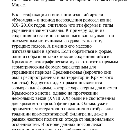
Мирас.
В классификации и описании изделий артели
«Куюмджи» в период возрождения ремесел конца
ХХ- 2010х годов, считалось что эти формы и типы
украшений заимствованы. К примеру, один из
сохранившихся типов поясов лагшван къушак – по
письменным источникам создавался по типу
турецких поясов. А именно его массово
изготавливали в артели. Если обратиться к форме,
один из образцов таких поясов сохранившийся в
Крымском этнографическом музее относит к прямым
геометрическим формам характерным для
украшений периода Средневековья (вероятно они
были распространены и на территории Крымского
ханства). В других видах пряжек появляются
зооморфные формы, которые характерны для времен
Крымского ханства, однако на протяжении
нескольких веков (XVIII-XX) были не свойственны
для крымскотатарской филиграни. Однако уже в
орнаменте, мастера точно и лаконично отобразили
традиции крымскотатарской филиграни, даже в
рамках жесткой политики отхода от национальных
особенностей. В основе данных поясов лежат
традиционные элементы свойственные для