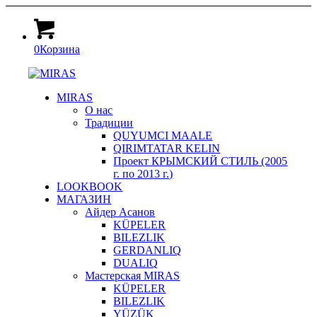
0
Корзина
MIRAS
О нас
Традиции
QUYUMCI MAALE
QIRIMTATAR KELIN
Проект КРЫМСКИЙ СТИЛЬ (2005
г. по 2013 г.)
LOOKBOOK
МАГАЗИН
Айдер Асанов
KÜPELER
BILEZLIK
GERDANLIQ
DUALIQ
Мастерская MIRAS
KÜPELER
BILEZLIK
YÜZÜK