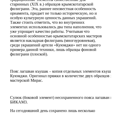
старинных (XIX в.) образцов крымскотатарской
филиграни. Эта, раннее неизвестная особенность
орнамента, придает не только историческую, но и
особую культурную ценность данных украшений.
Также стоить отметить, что во внутренних
элементах использовались два типа наполнения, что
уже упрощает качество работы. Учитывая что
основной особенностью крымскотатарских мастеров
является накладная филигрань (многоуровневая),
среди украшений артели «Куюмджи» нет ни одного
примера данной техники, лишь образцы фоновой
филиграни (плоской).
Пояс лагшван къушак – копия отдельных элементов къушак
Куюмджи. Оригинал пряжки в количестве двух образцов х
мастерской Мирас.
Сулюк (боковой элемент) несохраненного пояса лагшван 
БИКАМ3.
На сегодняшний день сохранено лишь несколько