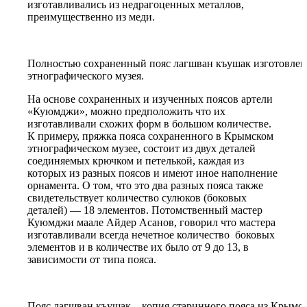
изготавливались из недрагоценных металлов,
преимущественно из меди.
Полностью сохраненный пояс лагшван къушак изготовле
этнографического музея.
На основе сохраненных и изученных поясов артели
«Куюмджи», можно предположить что их
изготавливали схожих форм в большом количестве.
К примеру, пряжка пояса сохраненного в Крымском
этнографическом музее, состоит из двух деталей
соединяемых крючком и петелькой, каждая из
которых из разных поясов и имеют иное наполнение
орнамента. О том, что это два разных пояса также
свидетельствует количество сулюков (боковых
деталей) — 18 элементов. Потомственный мастер
Куюмджи маале Айдер Асанов, говорил что мастера
изготавливали всегда нечетное количество боковых
элементов и в количестве их было от 9 до 13, в
зависимости от типа пояса.
Пояс лагшван къушак – копия старинного пояса из Крымск