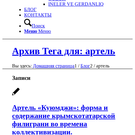
INELER VE GERDANLIQ
БЛОГ
КОНТАКТЫ
Поиск
Меню
Меню
Архив Тега для: артель
Вы здесь:
Домашняя страница
1
/
Блог
2
/
артель
Записи
Артель «Куюмджи»: форма и
содержание крымскотатарской
филиграни во времена
коллективизации.