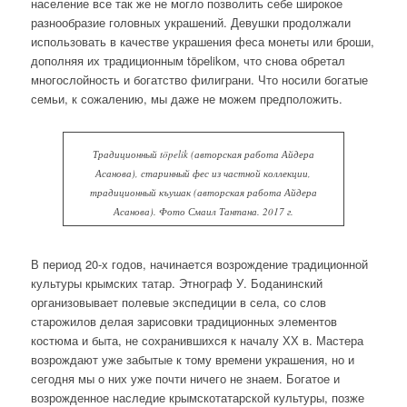
население все так же не могло позволить себе широкое
разнообразие головных украшений. Девушки продолжали
использовать в качестве украшения феса монеты или броши,
дополняя их традиционным töpelikом, что снова обретал
многослойность и богатство филиграни. Что носили богатые
семьи, к сожалению, мы даже не можем предположить.
Традиционный töpelik (авторская работа Айдера
Асанова), старинный фес из частной коллекции,
традиционный къушак (авторская работа Айдера
Асанова). Фото Смаил Тантана. 2017 г.
В период 20-х годов, начинается возрождение традиционной
культуры крымских татар. Этнограф У. Боданинский
организовывает полевые экспедиции в села, со слов
старожилов делая зарисовки традиционных элементов
костюма и быта, не сохранившихся к началу ХХ в. Мастера
возрождают уже забытые к тому времени украшения, но и
сегодня мы о них уже почти ничего не знаем. Богатое и
возрожденное наследие крымскотатарской культуры, позже