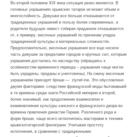
Во второй половине XIX века ситуация резко меняется. В
головных украшениях крымских татарок исчезает объем и
многослойность. Девушки все больше отказываются от
традиционных украшений в пользу более современных, а
родители будущих невест собирая приданное отказываются
от, к примеру, височных украшений по причинам упадка
традиционной культуры и материальных сложностях.
Предположительно, височные украшения все еще носили
часть девушек за пределами городов и крупных сел, которым
украшения достались по наследству (обращаясь к
особенностям временного периода – украшения чаще могли
быть украдены, проданы и уничтожены). На смену височным
украшениям приходят броши — ziynet-ine. Это обусловлено
двумя факторами: следствие французской моды бытовавшей
в те времена среди знати Российской империи и второй,
более значимый, как продолжение взаимосвязи и
взаимовлияния культуры ханского и французского двора во
времена правления династии Гераев. Различного рода и
форм броши, чаще всего исполнялись мастерами в технике
крымскотатарской филиграни. Учитывая простоту
исполнения, в сравнении с традиционными