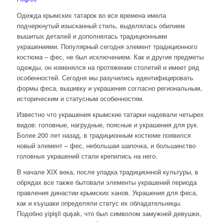
Одежда крымских татарок во все времена имела
подчеркнутый изысканный стиль, выделялась обилием
вышитых деталей и дополнялась традиционными
украшениями. Популярный сегодня элемент традиционного
костюма – фес, не был исключением. Как и другие предметы
одежды, он изменялся на протяжении столетий и имеет ряд
особенностей. Сегодня мы разучились идентифицировать
формы феса, вышивку и украшения согласно региональным,
историческим и статусным особенностям.
Известно что украшения крымские татарки надевали четырех
видов: головные, нагрудные, поясные и украшения для рук.
Более 200 лет назад, в традиционным костюме появился
новый элемент – фес, небольшая шапочка, и большинство
головных украшений стали крепились на него.
В начале XIX века, после упадка традиционной культуры, в
обрядах все также бытовали элементы украшений периода
правления династии крымских ханов. Украшения для феса,
как и къушаки определяли статус их обладательницы.
Подобно yiрişli quşak, что был символом замужней девушки,