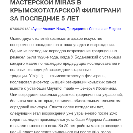
МАСТЕРСКОЙ MIRAS В
КРЫМСКОТАТАРСКОЙ ФИЛИГРАНИ
ЗА ПОСЛЕДНИЕ 5 ЛЕТ
/
/
07/09/2018
в
Ayder Asanov
,
News
,
Традиции
от
Crimeatatar Filigree
Около двух столетий крымскотатарское искусство
попеременно находится на этапах упадка и возрождения.
Одним из последних периодов возрождения традиционных
ремесел были 1920-е года, когда У.Боданинский с уста-баши
каждого маале по наследию предыдущих исследователей и
полевых экспедиций возрождали старинные
традиции. Yipişli iş — крымскотатарскую филигрань,
исследовал директор бывшей резиденции крымских ханов
вместе с уста-баши Quyumci maale — Зекерья Ибрагимом.
Они возродили несколько десятков традиционных украшений,
большая часть которых, являлись обязательным элементом
обрядовой культуры. Спустя более пятидесяти лет,
следующий этап возрождения уже утраченного после 20-х
годов наследия производился уста-баши Айдером Асановым
в начале нынешнего века. За 20 лет роботы мастер возродил
целый пласт наследия увиденного им после 30-х годов.