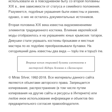
использовали их в повседневном быту со второй половины
XIX в., вне зависимости от статуса и семейного положения.
Разумеется, подобные украшения были известны и раннее,
однако, о них не осталось документальных источников.
Вторая половина XIX века из
вестна видоизменениями
элементов традиционного костюма. Влияние европейской
моды отобразилось и на украшениях юных крымских татарок.
Девушки стали украшать костюмы брошками и местные
мастера по их подобию преобразовывали булавки. На
сегодняшний день известны два вида — toplu ine и topuzlı ine.
Впервые копия старинной булавки изготовлена в
мастерской Айдера Асанова в г.Бахчисарае.
© Miras Silver, 1992-2018. Все материалы данного сайта
являются объектами авторского права. Запрещается
копирование, распространение (в том числе путем
копирования на другие сайты и ресурсы в Интернете) или
любое иное использование информации и объектов без
предварительного согласия правообладателя.