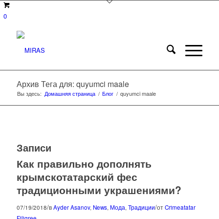
0
Архив Тега для: quyumci maale
Вы здесь:
Домашняя страница
/
Блог
/
quyumci maale
Записи
Как правильно дополнять
крымскотатарский фес
традиционными украшениями?
/
/
07/19/2018
в
Ayder Asanov
,
News
,
Мода
,
Традиции
от
Crimeatatar
Filigree