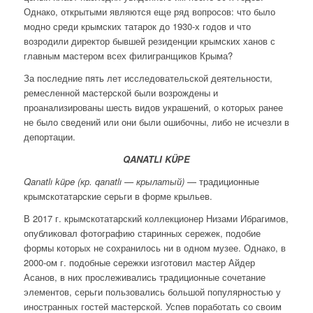
Однако, открытыми являются еще ряд вопросов: что было
модно среди крымских татарок до 1930-х годов и что
возродили директор бывшей резиденции крымских ханов с
главным мастером всех филигранщиков Крыма?
За последние пять лет исследовательской деятельности,
ремесленной мастерской были возрождены и
проанализированы шесть видов украшений, о которых ранее
не было сведений или они были ошибочны, либо не исчезли в
депортации.
QANATLI KÜРE
Qanatlı küpe (кр. qanatlı — крылатый)
— традиционные
крымскотатарские серьги в форме крыльев.
В 2017 г. крымскотатарский коллекционер Низами Ибрагимов,
опубликовал фотографию старинных сережек, подобие
формы которых не сохранилось ни в одном музее. Однако, в
2000-ом г. подобные сережки изготовил мастер Айдер
Асанов, в них прослеживались традиционные сочетание
элементов, серьги пользовались большой популярностью у
иностранных гостей мастерской. Успев поработать со своим