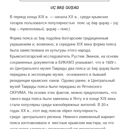
UÇ BAŞ QUŞAQ
В период конца XIX в. — начала ХХ в., среди крымских
татарок пользовался популярностью пояс
uç baş quşaq – (uç
baş – трехголовый, quşaq – пояс).
Форма пояса uc baş подобна болгарским традиционным
украшениям и, возможно, в середине XIX века форма пояса
была заимствована из культуры этого народа.
Крымскотатарский исследователь Рустем Эминов, на основе
сохраненных документов в БИКАМЗ указывает, что в 1929 г.
из Центрального музея Тавриды два пояса uc baş quşaq были
переданы в экспозицию музея, основанного в бывшей
резиденции крымских ханов. Однако ранее, в Центральный
музей Тавриды пояса были переданы из Ялтинского
ОХРИМА. На основе этих фактов, можно предположить, что
такого вида пояса были завезены в Ялту и в конце XIX века
стали популярны среди южнобережных жителей. В 20-х
годах XX в., этот вид поясов обрел популярность
среди центрального региона. Немного измененный вариант
пояса изготавливали и местные крымские мастера, на что
указывают элементы традиционной крымскотатарской