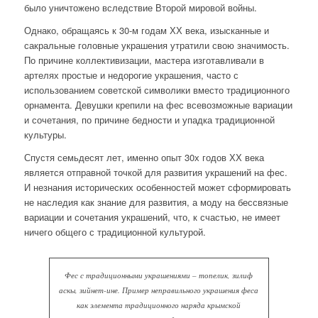
было уничтожено вследствие Второй мировой войны.
Однако, обращаясь к 30-м годам ХХ века, изысканные и
сакральные головные украшения утратили свою значимость.
По причине коллективизации, мастера изготавливали в
артелях простые и недорогие украшения, часто с
использованием советской символики вместо традиционного
орнамента. Девушки крепили на фес всевозможные вариации
и сочетания, по причине бедности и упадка традиционной
культуры.
Спустя семьдесят лет, именно опыт 30х годов ХХ века
является отправной точкой для развития украшений на фес.
И незнания исторических особенностей может сформировать
не наследия как знание для развития, а моду на бессвязные
вариации и сочетания украшений, что, к счастью, не имеет
ничего общего с традиционной культурой.
Фес с традиционными украшениями – топелик, зилиф
аскы, зийнет-ине. Пример неправильного украшения феса
как элемента традиционного наряда крымской