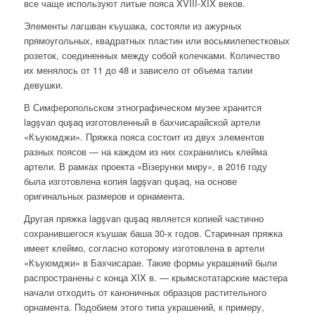
все чаще используют литые пояса XVIII-XIX веков
.
Элементы лагшван къушака, состояли из ажурных
прямоугольных, квадратных пластин или восьмилепестковых
розеток, соединенных между собой колечками. Количество
их менялось от 11 до 48 и зависело от объема талии
девушки.
В Симферопольском этнографическом музее хранится
lagşvan quşaq изготовленный в бахчисарайской артели
«Къуюмджи»
. Пряжка пояса состоит из двух элементов
разных поясов — на каждом из них сохранились клейма
артели. В рамках проекта «Візерунки миру», в 2016 году
была изготовлена копия lagşvan quşaq, на основе
оригинальных размеров и орнамента.
Другая пряжка lagşvan quşaq является копией частично
сохранившегося къушак баша 30-х годов. Старинная пряжка
имеет клеймо, согласно которому изготовлена в артели
«Къуюмджи» в Бахчисарае. Такие формы украшений были
распространены с конца XIX в. — крымскотатарские мастера
начали отходить от каноничных образцов растительного
орнамента. Подобием этого типа украшений, к примеру,