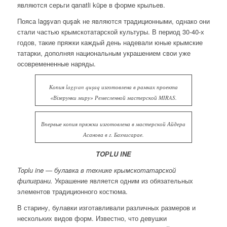
являются серьги qanatli küpe в форме крыльев.
Пояса lagşvan quşak не являются традиционными, однако они
стали частью крымскотатарской культуры. В период 30-40-х
годов, такие пряжки каждый день надевали юные крымские
татарки, дополняя национальным украшением свои уже
осовремененные наряды.
Копия lagşvan quşaq изготовлена в рамках проекта
«Візерунки миру» Ремесленной мастерской MIRAS.
Впервые копия пряжки изготовлена в мастерской Айдера
Асанова в г. Бахчисарае.
TOРLU INE
Toplu ine — булавка в технике крымскотатарской
филиграни.
Украшение является одним из обязательных
элементов традиционного костюма.
В старину, булавки изготавливали различных размеров и
нескольких видов форм. Известно, что девушки