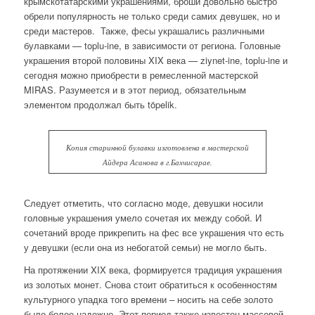
крымскотатарскими украшениями, броши довольно быстро
обрели популярность не только среди самих девушек, но и
среди мастеров. Также, фесы украшались различными
булавками — toplu-ine, в зависимости от региона. Головные
украшения второй половины XIX века — ziynet-ine, toplu-ine и
сегодня можно приобрести в ремесленной мастерской
MIRAS. Разумеется и в этот период, обязательным
элементом продолжал быть töpelik.
Копия старинной булавки изготовлена в мастерской
Айдера Асанова в г.Бахчисарае.
Следует отметить, что согласно моде, девушки носили
головные украшения умело сочетая их между собой. И
сочетаний вроде прикрепить на фес все украшения что есть
у девушки (если она из небогатой семьи) не могло быть.
На протяжении XIX века, формируется традиция украшения
из золотых монет. Снова стоит обратиться к особенностям
культурного упадка того времени – носить на себе золото
было более надежно. Этот период также известен массовой