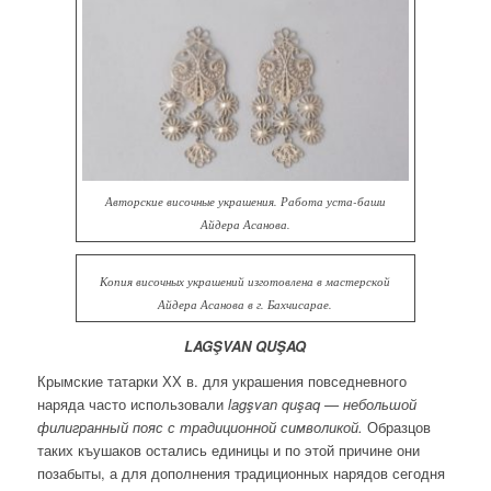
Авторские височные украшения. Работа уста-баши
Айдера Асанова.
Копия височных украшений изготовлена в мастерской
Айдера Асанова в г. Бахчисарае.
LAGŞVAN
QUŞAQ
Крымские татарки ХХ в. для украшения повседневного
наряда часто использовали
lagşvan quşaq — небольшой
филигранный пояс с традиционной символикой.
Образцов
таких къушаков остались единицы и по этой причине они
позабыты, а для дополнения традиционных нарядов сегодня