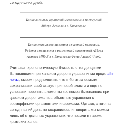
сегодняшних дней.
Копия височных украшений изготовлена в мастерской
Айдера Асанова в г. Бахчисарае.
Копия старинного топелика из частной коллекции.
Работа изготовлена в ремесленной мастерской Айдера
Асанова MIRAS в г. Бахчисарае.Фото Алексей Чугуй.
Учитывая хронологическую близость с тенденциями
бытовавшими при ханском дворе и украшениями вроде
altın
horaz
, смеем предположить что в богатых семьям
сохранивших свой статус при новой власти и еще не
успевших перенять элементы костюмов бытовавших при
царском дворе, имелись объемные украшения с
зооморфными орнаментами и формами. Однако, этого на
сегодняшний день не сохранилось и говорить мы можем
лишь об отдельных украшениях что носили в гареме
крымских ханов.