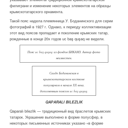
филиграни и изменение некоторых элементов на образцы
крымскотатарского орнамента.
Такой пояс надела племянница У. Боданинского для серии
фотографий в 1927 г. Однако, к периоду коллективизации
этот вид поясов пропадает и поколение крымских татар,
рожденные в конце 20х годов uc baş quşaq не видели.
Пояс uc baş quşaq из фондов БИКАМЗ. Автор фото
неизвестен.
Саиде Боданинская в
крымскотатарском костюме
популярном в начале ХХ века,
дополненным поясом uc baş quşaq.
QAРARALI BILEZLIK
Qaparalı bilezlik — традиционный вид браслетов крымских
татарок. Украшение выполнено в форме полусфер, в
некоторых письменных источниках указано «в форме