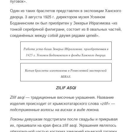
пуговок».
Один из таких браслетов представлен в экспозиции Ханского
дворца. 3 августа 1925 г. директором музея Усеином
Боданинским он был приобритен у Зекерьи Ибрагимова «из
тонкой серебряной филиграни, состоит из 8 овальных частей,
соединённых между собой двумя рядами цепей».
Работа уста-баши Зекерьи Ибрагимова, приобретенная в
1925 г. Усеином Боданинским в фонды Ханского дворца.
Копия браслета изготовлена в Ремесленной мастерской
MIRAS.
ZILIF ASQI
Zilif asqi
— традиционные височные украшения. Название
изделия происходит от крымскотатарского слова
«zilif» —
подстриженные волосы на висках в виде локона.
Локоны девушкам подстригали после свадьбы и прикрывая
их, пришивали на края феса zilif asqi. Украшения являлось
обязательной частью костюма замужней крымской татарки.