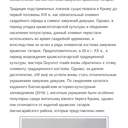
Традиция подстриженных локонов существовала в Крыму до
первой половины XIX в. как обязательный элемент
свадебного обряда и символ замужней девушки. Однако, в
период упадка крымскотатарской культуры и обеднения
населения полуострова, данный элемент перестали
использовать во время свадебной церемонии, а
впоследствии он исчез и ряда элементов костюма замужних
крымских татарок. Предположительно, в 20-е г. ХХ в., в
период возрождения крымскотатарской традиционной
культуры, мастера Quyumci maale вновь обратились к этому
элементу традиционного костюма
. Однако, за данное
десятилетие, zilif asqi не успели вновь стать отличительным
украшением замужних девушек. По сведениям каталога
изданного Бахчисарайским историко-культурным
заповедником (2016г.), височные украшения были особенно
популярны среди жительниц южного берега Кры
ма, однако
они отличаются от изделий крымских татарок
бахчисарайского района, которые представлены ниже: