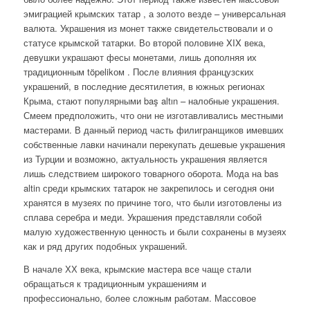
эмиграцией крымских татар , а золото везде – универсальная
валюта. Украшения из монет также свидетельствовали и о
статусе крымской татарки. Во второй половине XIX века,
девушки украшают фесы монетами, лишь дополняя их
традиционным töpelikом . После влияния французских
украшений, в последние десятилетия, в южных регионах
Крыма, стают популярными baş altın – налобные украшения.
Смеем предположить, что они не изготавливались местными
мастерами. В данный период часть филигранщиков имевших
собственные лавки начинали перекупать дешевые украшения
из Турции и возможно, актуальность украшения является
лишь следствием широкого товарного оборота. Мода на bas
altin среди крымских татарок не закрепилось и сегодня они
хранятся в музеях по причине того, что были изготовлены из
сплава серебра и меди. Украшения представляли собой
малую художественную ценность и были сохранены в музеях
как и ряд других подобных украшений.
В начале ХХ века, крымские мастера все чаще стали
обращаться к традиционным украшениям и
профессионально, более сложным работам. Массовое