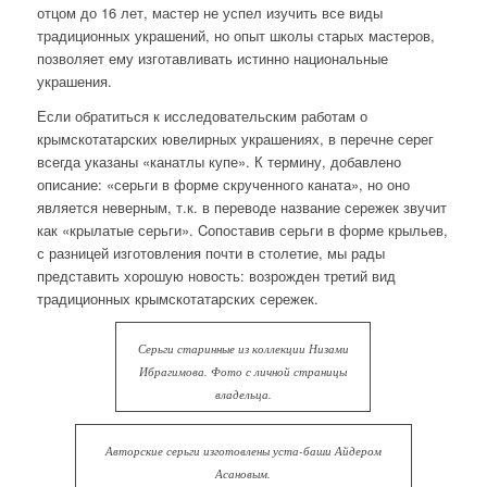
отцом
до 16 лет, мастер не успел изучить все виды
традиционных украшений, но опыт школы старых мастеров,
позволяет ему изготавливать истинно национальные
украшения.
Если обратиться к исследовательским работам о
крымскотатарских ювелирных украшениях, в перечне серег
всегда указаны «канатлы купе». К термину, добавлено
описание: «серьги в форме скрученного каната», но оно
является неверным, т.к. в переводе название сережек звучит
как «крылатые серьги». Cопоставив серьги в форме крыльев,
с разницей изготовления почти в столетие, мы рады
представить хорошую новость: возрожден третий вид
традиционных крымскотатарских сережек.
Серьги старинные из коллекции Низами
Ибрагимова. Фото с личной страницы
владельца.
Авторские серьги изготовлены уста-баши Айдером
Асановым.