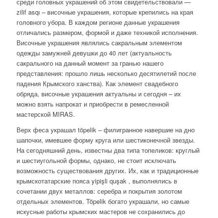
среди головных украшений об этом свидетельствовали —
zilif asqı – височные украшения, которые крепились на края
головного убора. В каждом регионе данные украшения
отличались размером, формой и даже техникой исполнения.
Височные украшения являлись сакральным элементом
одежды замужней девушки до 40 лет (актуальность
сакрального на данный момент за гранью нашего
представления: прошло лишь несколько десятилетий после
падения Крымского ханства). Как элемент свадебного
обряда, височные украшения актуальны и сегодня – их
можно взять напрокат и приобрести в ремесленной
мастерской MIRAS.
Верх феса украшал töpelik – филигранное навершие на дно
шапочки, имевшее форму круга или шестиконечной звезды.
На сегодняшний день, известны два типа топеликов: круглый
и шестиугольной формы, однако, не стоит исключать
возможность существования других. Их, как и традиционные
крымскотатарские пояса yiрişli quşak , выполнялись в
сочетании двух металлов: серебра и покрытия золотом
отдельных элементов. Töpelik богато украшали, но самые
искусные работы крымских мастеров не сохранились до