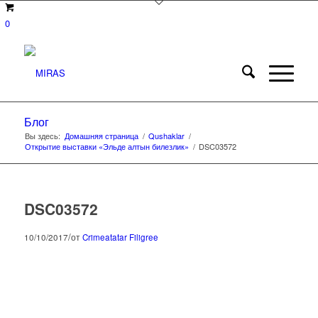
0
Блог
Вы здесь:
Домашняя страница
/
Qushaklar
/
Открытие выставки «Эльде алтын билезлик»
/
DSC03572
DSC03572
/
10/10/2017
от
Crimeatatar Filigree