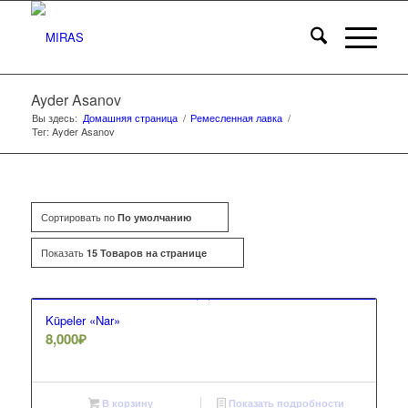
Ayder Asanov
Вы здесь:
Домашняя страница
/
Ремесленная лавка
/
Тег: Ayder Asanov
Сортировать по
По умолчанию
Показать
15 Товаров на странице
Küpeler «Nar»
8,000
₽
В корзину
Показать подробности