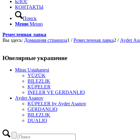
БЛОГ
КОНТАКТЫ
Поиск
Меню
Меню
Ремесленная лавка
Вы здесь:
Домашняя страница
1
/
Ремесленная лавка
2
/
Ayder As
Ювелирные украшение
Miras Ustahanesi
YÜZÜK
BILEZLIK
KÜPELER
INELER VE GERDANLIQ
Ayder Asanov
KÜPELER by Ayder Asanov
GERDANLIQ
BILEZLIK
DUALIQ