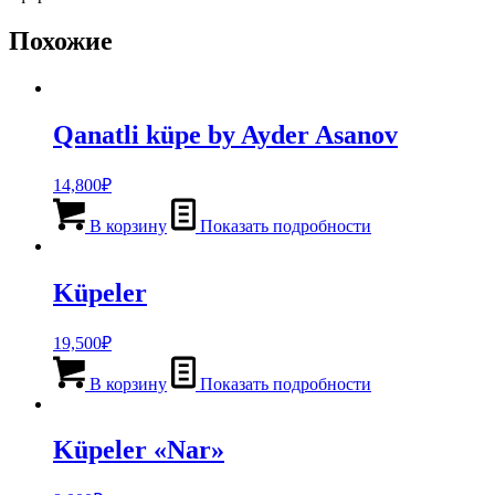
Похожие
Qanatli küpe by Ayder Asanov
14,800
₽
В корзину
Показать подробности
Küpeler
19,500
₽
В корзину
Показать подробности
Küpeler «Nar»