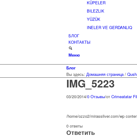
KÜPELER
BILEZLIK
YÜZÜK
INELER VE GERDANLIQ
БЛОГ
КОНТАКТЫ
Меню
Блог
Вы здесь:
Домашняя страница
/
Qush
IMG_5223
03/20/2014
/
0 Отзывы
/
от
Crimeatatar Fi
/home/ozzo2/mirassilver.com/wp conte
0
ответы
Ответить