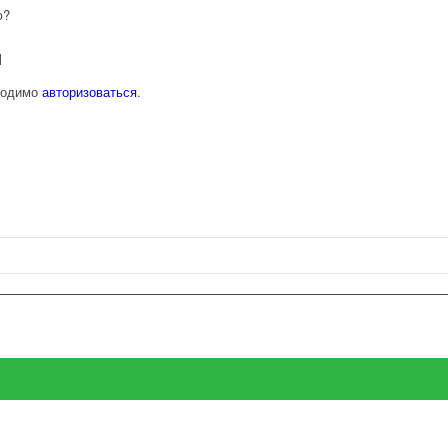
ю?
й
ходимо
авторизоваться
.