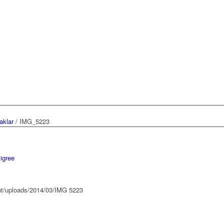
aklar
/
IMG_5223
ligree
nt/uploads/2014/03/IMG 5223