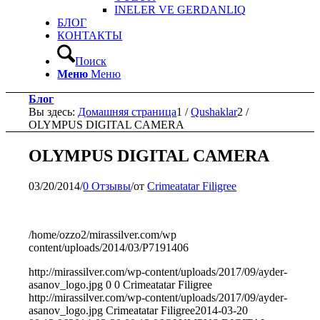
INELER VE GERDANLIQ
БЛОГ
КОНТАКТЫ
Поиск
Меню
Меню
Блог
Вы здесь:
Домашняя страница
1
/
Qushaklar
2
/
OLYMPUS DIGITAL CAMERA
OLYMPUS DIGITAL CAMERA
03/20/2014
/
0 Отзывы
/
от
Crimeatatar Filigree
/home/ozzo2/mirassilver.com/wp
content/uploads/2014/03/P7191406
http://mirassilver.com/wp-content/uploads/2017/09/ayder-
asanov_logo.jpg
0
0
Crimeatatar Filigree
http://mirassilver.com/wp-content/uploads/2017/09/ayder-
asanov_logo.jpg
Crimeatatar Filigree
2014-03-20