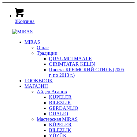
0
Корзина
MIRAS
О нас
Традиции
QUYUMCI MAALE
QIRIMTATAR KELIN
Проект КРЫМСКИЙ СТИЛЬ (2005
г. по 2013 г.)
LOOKBOOK
МАГАЗИН
Айдер Асанов
KÜPELER
BILEZLIK
GERDANLIQ
DUALIQ
Мастерская MIRAS
KÜPELER
BILEZLIK
YÜZÜK