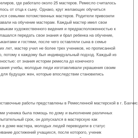
елиров, где работало около 25 мастеров. Ремесло считалось
ось от отца к сыну. Однако, круг желающих обучиться
ался семьями потомственных мастеров. Родители привозили
давали на обучение мастерам. Каждый мастер имел свои
навыкам художественного видения и предрасположенностью к
лашался передать свои знания и брал ребенка на обучение,
ыкантами и гостями, после чего оставляли сына в семье
их лет, мастер учил не более трех учеников, но прописанной
о, потому к каждому был индивидуальный подход. Каждый из
ностью: от знания истории ремесла до конечного
нчания учебы, молодые люди изготавливали украшения своим
 для будущих жен, которые впоследствии становились
ставочные работы представлены в Ремесленной мастерской в г. Бахчиса
ями ученика была помощь по дому и выполнение различных
пытательный срок, он допускался в мастерскую как
ия в доме мастера, молодых людей переводили в статус
ивание достижений учащихся, после которого, ученик