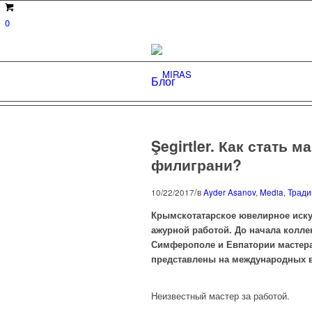
0
Блог
Şegirtler. Как стать
филиграни?
/
10/22/2017
в
Ayder Asanov
,
Media
,
Тради
Крымскотатарское ювелирное искус
ажурной работой. До начала коллек
Симферополе и Евпатории мастера
представлены на международных в
Неизвестный мастер за работой.