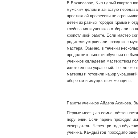
В Бахчисарае, был целый квартал юв
мужским делом и зачастую передавал
престижной профессии не ограничив
детей из разных городов Крыма и от
требования и учеников отбирали по 
кропотливой работе. Если мастер сог
родители устраивали праздник с муз
мастера. Обычно, в течении нескольк
продолжительности обучения не был
учеников овладевал мастерством пол
изготовления украшений. После око
матерям и готовили набор украшений
оберегом и имуществом женщины.
Работы учеников Айдера Асанова. Вы
Первые месяцы в семье, обязанност
поручений. Если парень проходил ис
созерцатель. Через три года обучен
ученика. Каждый год проходило оцен