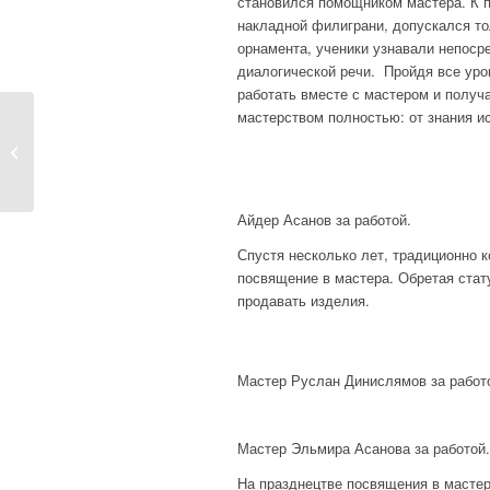
становился помощником мастера. К п
накладной филиграни, допускался то
орнамента, ученики узнавали непоср
диалогической речи. Пройдя все уро
работать вместе с мастером и получ
мастерством полностью: от знания и
Традиционные
украшения
незамужних
крымских...
Айдер Асанов за работой.
Спустя несколько лет, традиционно 
посвящение в мастера. Обретая стат
продавать изделия.
Мастер Руслан Динислямов за работ
Мастер Эльмира Асанова за работой.
На празднецтве посвящения в мастер