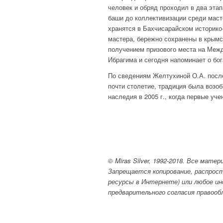
человек и обряд проходил в два этап
баши до коллективизации среди мас
хранятся в Бахчисарайском историко
мастера, бережно сохранены в крымс
получением призового места на Межд
Ибрагима и сегодня напоминает о бо
По сведениям Желтухиной О.А. после
почти столетие, традиция была возо
наследия в 2005 г., когда первые уч
© Miras Silver, 1992-2018. Все мат
Запрещается копирование, распрост
ресурсы в Интернете) или любое ин
предварительного согласия правооб