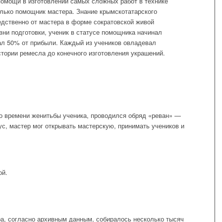
омощи в изготовлении самых сложных работ в технике
лько помощник мастера. Знание крымскотатарского
едственно от мастера в форме сократовской живой
вни подготовки, ученик в статусе помощника начинал
ал 50% от прибыли. Каждый из учеников овладевал
стории ремесла до конечного изготовления украшений.
ко времени женитьбы ученика, проводился обряд «реван» —
ус, мастер мог открывать мастерскую, принимать учеников и
ой.
а, согласно архивным данным, собиралось несколько тысяч