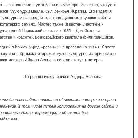
а — посвящение в уста-баши и в мастера. Известно, что уста-
теров Къуюмджи маале, был Зекирья Ибрагим. Его изделия
-культурном заповеднике, а традиционные къушаки работы
котатарких семьях. Мастер также известен участием и
ународной Парижской выставке 1925 г. Дом Зекерьи
гатстве и красоте бахчисарайского квартала филигранщиков.
дний в Крыму обряд «реван» был проведен в 1914 г. Спустя
бновлена в Крымскотатарском музее культурно-исторического
еники мастера Айдера Асанова обрели статус мастеров.
Второй выпуск учеников Айдера Асанова.
ериалы данного сайта являются объектами авторского права.
ранение (в том числе путем копирования на другие сайты и
ое использование информации и объектов без
ладателя.