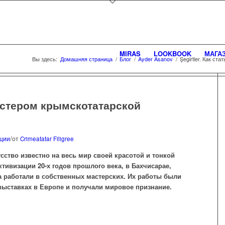
MIRAS
LOOKBOOK
МАГА
Вы здесь:
Домашняя страница
/
Блог
/
Ayder Asanov
/
Şegirtler. Как с
 мастером крымскотатарской
/
ции
от
Crimeatatar Filigree
ство известно на весь мир своей красотой и тонкой
тивизации 20-х годов прошлого века, в Бахчисарае,
 работали в собственных мастерских. Их работы были
ыставках в Европе и получали мировое признание.