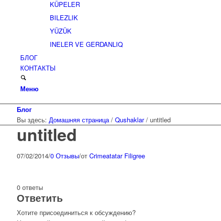
KÜPELER
BILEZLIK
YÜZÜK
INELER VE GERDANLIQ
БЛОГ
КОНТАКТЫ
Меню
Блог
Вы здесь:
Домашняя страница
/
Qushaklar
/
untitled
untitled
07/02/2014
/
0 Отзывы
/
от
Crimeatatar Filigree
0
ответы
Ответить
Хотите присоединиться к обсуждению?