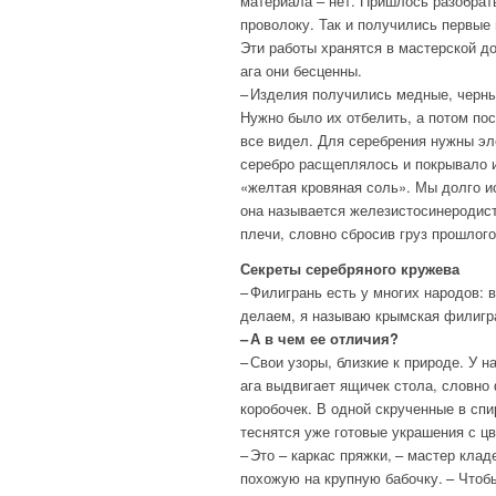
материала – нет. Пришлось разобрат
проволоку. Так и получились первые 
Эти работы хранятся в мастерской до
ага они бесценны.
– Изделия получились медные, черны
Нужно было их отбелить, а потом пос
все видел. Для серебрения нужны эл
серебро расщеплялось и покрывало и
«желтая кровяная соль». Мы долго ис
она называется железистосинеродист
плечи, словно сбросив груз прошлого
Секреты серебряного кружева
– Филигрань есть у многих народов: в
делаем, я называю крымская филигр
– А в чем ее отличия?
– Свои узоры, близкие к природе. У н
ага выдвигает ящичек стола, словно 
коробочек. В одной скрученные в спи
теснятся уже готовые украшения с ц
– Это – каркас пряжки, – мастер кл
похожую на крупную бабочку. – Чтобы