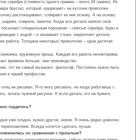
ток серебра (стоимость одного грамма – около 20 гривен). Из
мера брусок), который «разрезает» на кусочки проволоки
олоку расплющивают, собирают из нее основу. А на основу
шарики, спирали, завитки. Когда все детали заняли свои
и посыпают специальным порошком – смесью серебра, буры и
реакцию с водой – и запаивает стыки, закрепляет детали.
нее работа. Толщина некоторых проволочек – одна десятая
 снежинка, кружевную брошь. Каждая его работа неповторима,
ает времени больше, чем производство.
ник, тот же самый музыкант, философ. Постоянно нужно быть
ное в нашей профессии.
 отец не рисовал. Я‑то могу рисовать, но когда работаешь с
ать, искать нужный рисунок. А если делать это на бумаге,
нно гордитесь?
годня уже поздно, нужно другое, новое. Я очень редко доволен
 переплавляем. Всегда хочется сделать лучше.
о изменилась по сравнению с прошлым?
ше проволоку накручивали вручную, сейчас используем дрель.