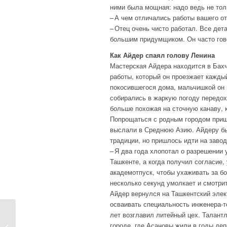
ними была мощная: надо ведь не тол
– А чем отличались работы вашего о
– Отец очень чисто работал. Все дет
большим придумщиком. Он часто гово
Как Айдер спаял голову Ленина
Мастерская Айдера находится в Бахчи
работы, который он проезжает каждый
покосившегося дома, мальчишкой он 
собирались в жаркую погоду передох
больше похожая на сточную канаву, 
Попрощаться с родным городом пришл
выслали в Среднюю Азию. Айдеру бы
традиции, но пришлось идти на завод
– Я два года хлопотал о разрешении
Ташкенте, а когда получил согласие,
академотпуск, чтобы ухаживать за б
несколько секунд умолкает и смотрит
Айдер вернулся на Ташкентский элек
осваивать специальность инженера-т
ИСКУССТВОВЕД
лет возглавил литейный цех. Талант
ЕКАТЕРИНА
городе, где Асановы жили в годы деп