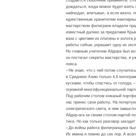
дождаться, когда можно будет взять 
наблюдал, впитывал, а если везло, п
единственным хранителем ювелирных
мастерством филиграни владели пра
известный далеко за пределами Крым
ваза с цветами из платины и золота 
работы сейчас украшает одну из экс
Но главным учителем Айдера был все
он постигал секреты мастерства, и у
пояса.
– Не знаю, что с ней потом случилос
в Среднюю Азию только 4,5 килограм
кусками, чтобы спастись от голода, 
огромной многофункциональной парт
Под рабочим столом кожаный портфел
нас принес свои работы. На потертую
электрического света, в нем замысл
Айдер-ага за своим столом-партой п
тиха. Но как только разговор заходи
– До войны работа филигранщика был
Их имена я помню до сих пор. А всег