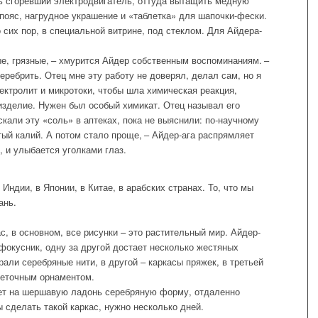
ь сгоревший электродвигатель, оттуда вытащить медную
пояс, нагрудное украшение и «таблетка» для шапочки-фески.
 сих пор, в специальной витрине, под стеклом. Для Айдера-
е, грязные, – хмурится Айдер собственным воспоминаниям. –
еребрить. Отец мне эту работу не доверял, делал сам, но я
ектролит и микротоки, чтобы шла химическая реакция,
зделие. Нужен был особый химикат. Отец называл его
кали эту «соль» в аптеках, пока не выяснили: по-научному
ый калий. А потом стало проще, – Айдер-ага распрямляет
, и улыбается уголками глаз.
 Индии, в Японии, в Китае, в арабских странах. То, что мы
ань.
ас, в основном, все рисунки – это растительный мир. Айдер-
фокусник, одну за другой достает несколько жестяных
рали серебряные нити, в другой – каркасы пряжек, в третьей
веточным орнаментом.
адет на шершавую ладонь серебряную форму, отдаленно
 сделать такой каркас, нужно несколько дней.