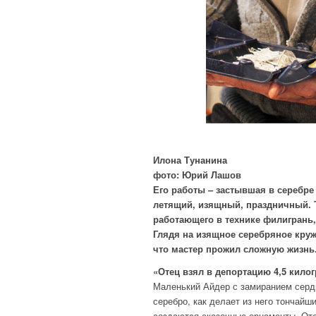
Илона Тунанина
фото: Юрий Лашов
Его работы – застывшая в серебре
летящий, изящный, праздничный. 
работающего в технике филигрань, 
Глядя на изящное серебряное круж
что мастер прожил сложную жизнь
«Отец взял в депортацию 4,5 кило
Маленький Айдер с замиранием сердц
серебро, как делает из него тончайш
создаются сказочные орнаменты. Оте