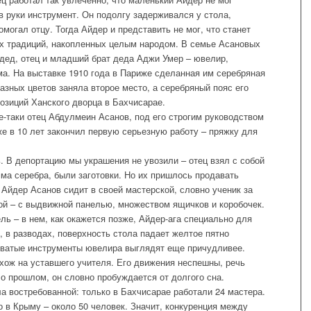
в руки инструмент. Он подолгу задерживался у стола,
омогал отцу. Тогда Айдер и представить не мог, что станет
 традиций, накопленных целым народом. В семье Асановых
дед, отец и младший брат деда Аджи Умер – ювелир,
а. На выставке 1910 года в Париже сделанная им серебряная
разных цветов заняла второе место, а серебряный пояс его
позиций Ханского дворца в Бахчисарае.
-таки отец Абдулмеин Асанов, под его строгим руководством
же в 10 лет закончил первую серьезную работу – пряжку для
ь. В депортацию мы украшения не увозили – отец взял с собой
ма серебра, были заготовки. Но их пришлось продавать
– Айдер Асанов сидит в своей мастерской, словно ученик за
ой – с выдвижной панелью, множеством ящичков и коробочек.
ь – в нем, как окажется позже, Айдер-ага специально для
, в разводах, поверхность стола падает желтое пятно
оватые инструменты ювелира выглядят еще причудливее.
охож на уставшего учителя. Его движения неспешны, речь
т о прошлом, он словно пробуждается от долгого сна.
а востребованной: только в Бахчисарае работали 24 мастера.
о в Крыму – около 50 человек. Значит, конкуренция между