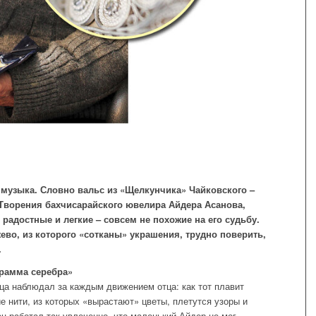
 музыка. Словно вальс из «Щелкунчика» Чайковского –
Творения бахчисарайского ювелира Айдера Асанова,
радостные и легкие – совсем не похожие на его судьбу.
ево, из которого «сотканы» украшения, трудно поверить,
.
грамма серебра»
а наблюдал за каждым движением отца: как тот плавит
ие нити, из которых «вырастают» цветы, плетутся узоры и
ц работал так увлеченно, что маленький Айдер не мог