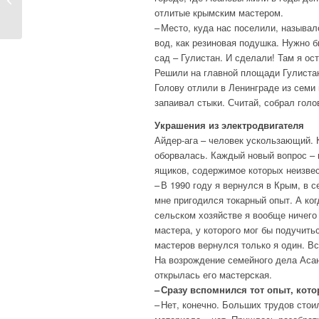
ЕРМАКОВА ДЛЯ
отлитые крымским мастером.
FOLKROOM.RU:...
– Место, куда нас поселили, называл
вод, как резиновая подушка. Нужно б
сад – Гулистан. И сделали! Там я ос
Решили на главной площади Гулистан
Голову отлили в Ленинграде из семи 
запаивал стыки. Считай, собрал голо
Украшения из электродвигателя
Айдер-ага – человек ускользающий. К
оборвалась. Каждый новый вопрос – 
ящиков, содержимое которых неизвес
– В 1990 году я вернулся в Крым, в с
мне пригодился токарный опыт. А ког
сельском хозяйстве я вообще ничего 
мастера, у которого мог бы подучить
мастеров вернулся только я один. В
На возрождение семейного дела Асан
открылась его мастерская.
– Сразу вспомнился тот опыт, кот
– Нет, конечно. Больших трудов сто