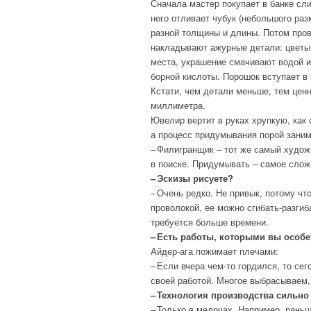
Сначала мастер покупает в банке сли
него отливает чубук (небольшого раз
разной толщины и длины. Потом пров
накладывают ажурные детали: цветы, 
места, украшение смачивают водой 
борной кислоты. Порошок вступает в 
Кстати, чем детали меньше, тем цен
миллиметра.
Ювелир вертит в руках хрупкую, как
а процесс придумывания порой заним
– Филигранщик – тот же самый худож
в поиске. Придумывать – самое слож
– Эскизы рисуете?
– Очень редко. Не привык, потому что
проволокой, ее можно сгибать-разгиб
требуется больше времени.
– Есть работы, которыми вы особе
Айдер-ага пожимает плечами:
– Если вчера чем-то гордился, то се
своей работой. Многое выбрасываем,
– Технология производства сильн
– Только в мелочах. Например, рань