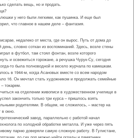
ько сделать вещь, но и продать.
тца?
алюшки у него были легкими, как пушинка. И еще был
рил, что главное в нашем деле – фантазия.
сарае, недалеко от места, где он вырос. Путь от дома до
 день, словно соткан из воспоминаний. Здесь, возле стены
играл в футбол, там стоял фонтан, возле которого
нуть и освежиться горожане, а речушка Чурук-Су, сегодня
когда-то была полноводной и весело журчала по камешкам.
ось в 1944‑м, когда Асановых вместе со всем народом
ло 16. Он мечтал стать художником и продолжать семейные
 – токарем.
 учиться на отделении живописи в художественном училище в
 успел закончить только три курса – пришлось взять
ольными родителями. В общем, не сложилось, – мастер на
 в окно.
тротехнический завод, параллельно с работой начал
ехнолога по холодной обработке металла. И уже через пять
ливому парню доверяли самую сложную работу. В Гулистане,
ортации, до сих пор можно найти ограды и памятники,