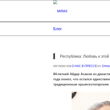
Блог
Республика: Любовь к это
/
/
03/19/2013
в
О НАС В ПРЕССЕ
от
Crimea
84-летний Айдер Асанов из династи
года понял, что остался единстве
традиционным крымскотатарским ю