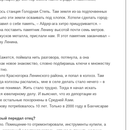
ось станция Голодная Степь. Там земля из-за подпочвенных
ыло эти земли осваивать под хлопок. Хотели сделать город-
тавил о себе память, – Айдер-ага хитро прищуривается. –
а поставить памятник Ленину высотой почти семь метров.
кусков металла, прислали нам. Я этот памятник заканчивал –
ву Ленина.
ажется, поймала нить разговора, потянула, а она
как новое знакомство, словно подбираешь ключи к множеству
тно.
ело Красногорка Ленинского района, и попал в колхоз. Там
да колхозы распались, мне в селе делать стало нечего – в
не понимал. Жить стало трудно. Тогда я начал искать
ся ювелирному делу. И выяснил, что из депортации из
се остальные похоронены в Средней Азии.
ову потребовалось 10 лет. Только в 2000 году в Бахчисарае
орый передал отец?
ило. Помещение-то отремонтировали, инструменты купили, а