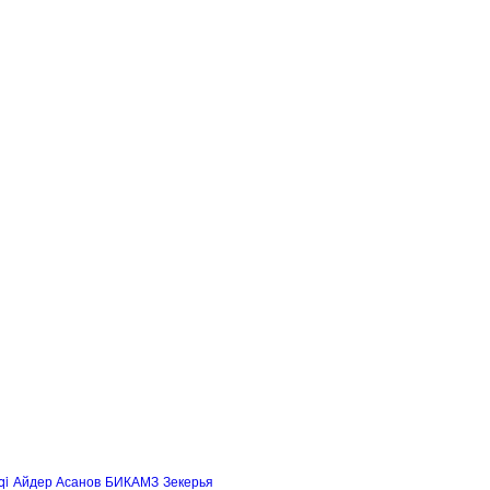
qi
Айдер Асанов
БИКАМЗ
Зекерья