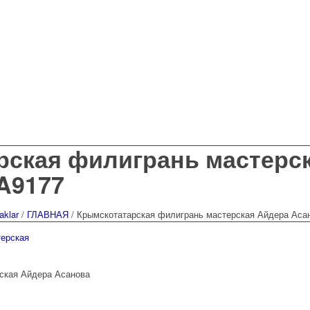
рская филигрань мастерс
A9177
aklar
/
ГЛАВНАЯ
/
Крымскотатарская филигрань мастерская Айдера Асан
ская Айдера Асанова