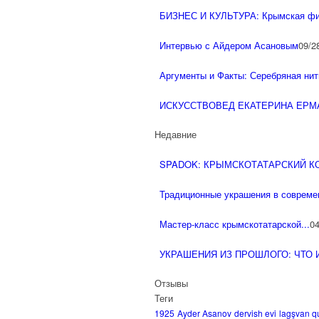
БИЗНЕС И КУЛЬТУРА: Крымская фил
Интервью с Айдером Асановым
09/2
Аргументы и Факты: Серебряная нить
ИСКУССТВОВЕД ЕКАТЕРИНА ЕРМА
Недавние
SPADOK: КРЫМСКОТАТАРСКИЙ 
Традиционные украшения в современ
Мастер-класс крымскотатарской...
04
УКРАШЕНИЯ ИЗ ПРОШЛОГО: ЧТО И
Отзывы
Теги
1925
Ayder Asanov
dervish evi
lagşvan q