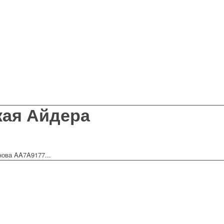
кая Айдера
ова AA7A9177...