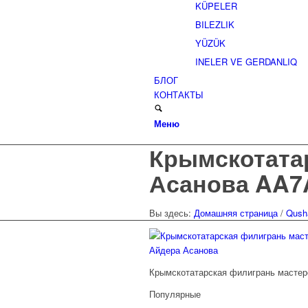
KÜPELER
BILEZLIK
YÜZÜK
INELER VE GERDANLIQ
БЛОГ
КОНТАКТЫ
Меню
Крымскотата
Асанова AA7
Вы здесь:
Домашняя страница
/
Qush
Крымскотатарская филигрань мастер
Популярные