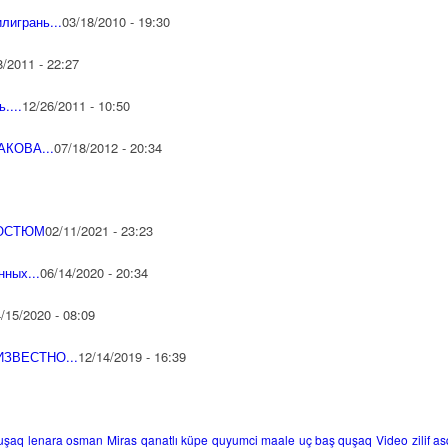
игрань...
03/18/2010 - 19:30
8/2011 - 22:27
....
12/26/2011 - 10:50
КОВА...
07/18/2012 - 20:34
КОСТЮМ
02/11/2021 - 23:23
ных...
06/14/2020 - 20:34
/15/2020 - 08:09
ЗВЕСТНО...
12/14/2019 - 16:39
uşaq
lenara osman
Miras
qanatlı küpe
quyumci maale
uç baş quşaq
Video
zilif as