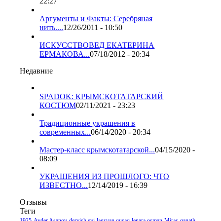
22:27
Аргументы и Факты: Серебряная
нить....
12/26/2011 - 10:50
ИСКУССТВОВЕД ЕКАТЕРИНА
ЕРМАКОВА...
07/18/2012 - 20:34
Недавние
SPADOK: КРЫМСКОТАТАРСКИЙ
КОСТЮМ
02/11/2021 - 23:23
Традиционные украшения в
современных...
06/14/2020 - 20:34
Мастер-класс крымскотатарской...
04/15/2020 -
08:09
УКРАШЕНИЯ ИЗ ПРОШЛОГО: ЧТО
ИЗВЕСТНО...
12/14/2019 - 16:39
Отзывы
Теги
1925
Ayder Asanov
dervish evi
lagşvan quşaq
lenara osman
Miras
qanatlı