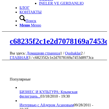
INELER VE GERDANLIQ
БЛОГ
КОНТАКТЫ
Поиск
Меню
Меню
c68235f2c1e2d7078169a7453
Вы здесь:
Домашняя страница
1
/
Qushaklar
2
/
ГЛАВНАЯ
3
/
c68235f2c1e2d7078169a7453d8973ca
Популярные
БИЗНЕС И КУЛЬТУРА: Крымская
филигрань...
03/18/2010 - 19:30
Интервью с Айдером Асановым
09/28/2011 -