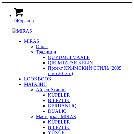
0
Корзина
MIRAS
О нас
Традиции
QUYUMCI MAALE
QIRIMTATAR KELIN
Проект КРЫМСКИЙ СТИЛЬ (2005
г. по 2013 г.)
LOOKBOOK
МАГАЗИН
Айдер Асанов
KÜPELER
BILEZLIK
GERDANLIQ
DUALIQ
Мастерская MIRAS
KÜPELER
BILEZLIK
YÜZÜK