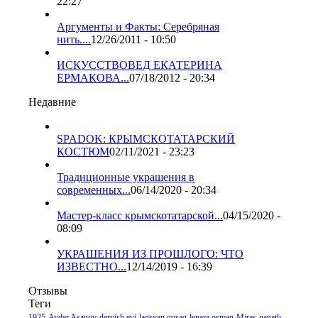
22:27
Аргументы и Факты: Серебряная
нить....
12/26/2011 - 10:50
ИСКУССТВОВЕД ЕКАТЕРИНА
ЕРМАКОВА...
07/18/2012 - 20:34
Недавние
SPADOK: КРЫМСКОТАТАРСКИЙ
КОСТЮМ
02/11/2021 - 23:23
Традиционные украшения в
современных...
06/14/2020 - 20:34
Мастер-класс крымскотатарской...
04/15/2020 -
08:09
УКРАШЕНИЯ ИЗ ПРОШЛОГО: ЧТО
ИЗВЕСТНО...
12/14/2019 - 16:39
Отзывы
Теги
1925
Ayder Asanov
dervish evi
lagşvan quşaq
lenara osman
Miras
qanatlı