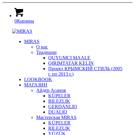
0
Корзина
MIRAS
О нас
Традиции
QUYUMCI MAALE
QIRIMTATAR KELIN
Проект КРЫМСКИЙ СТИЛЬ (2005
г. по 2013 г.)
LOOKBOOK
МАГАЗИН
Айдер Асанов
KÜPELER
BILEZLIK
GERDANLIQ
DUALIQ
Мастерская MIRAS
KÜPELER
BILEZLIK
YÜZÜK