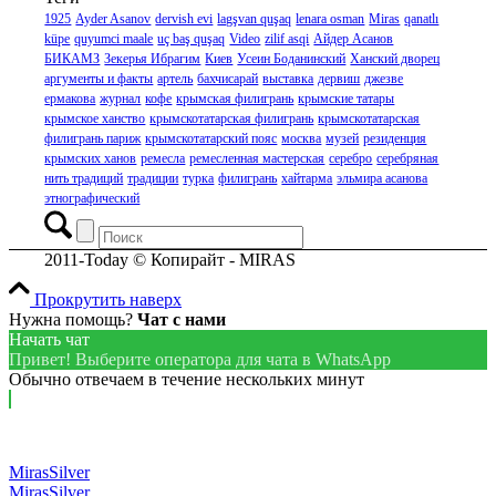
1925
Ayder Asanov
dervish evi
lagşvan quşaq
lenara osman
Miras
qanatlı
küpe
quyumci maale
uç baş quşaq
Video
zilif asqi
Айдер Асанов
БИКАМЗ
Зекерья Ибрагим
Киев
Усеин Боданинский
Ханский дворец
аргументы и факты
артель
бахчисарай
выставка
дервиш
джезве
ермакова
журнал
кофе
крымская филигрань
крымские татары
крымское ханство
крымскотатарская филигрань
крымскотатарская
филигрань париж
крымскотатарский пояс
москва
музей
резиденция
крымских ханов
ремесла
ремесленная мастерская
серебро
серебряная
нить традиций
традиции
турка
филигрань
хайтарма
эльмира асанова
этнографический
2011-Today © Копирайт - MIRAS
Прокрутить наверх
Нужна помощь?
Чат с нами
Начать чат
Привет! Выберите оператора для чата в WhatsApp
Обычно отвечаем в течение нескольких минут
MirasSilver
MirasSilver