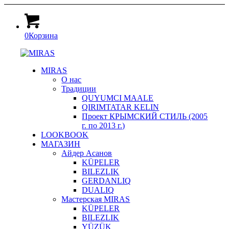
0
Корзина
MIRAS
О нас
Традиции
QUYUMCI MAALE
QIRIMTATAR KELIN
Проект КРЫМСКИЙ СТИЛЬ (2005
г. по 2013 г.)
LOOKBOOK
МАГАЗИН
Айдер Асанов
KÜPELER
BILEZLIK
GERDANLIQ
DUALIQ
Мастерская MIRAS
KÜPELER
BILEZLIK
YÜZÜK